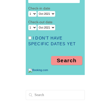
Check-in date
Check-out date
I DON'T HAVE
SPECIFIC DATES YET