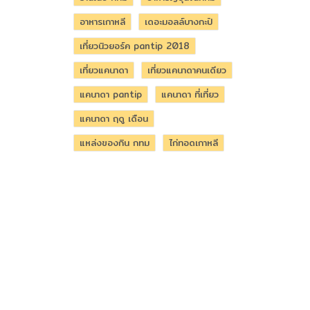
อาหารเกาหลี
เดอะมอลล์บางกะปิ
เที่ยวนิวยอร์ค pantip 2018
เที่ยวแคนาดา
เที่ยวแคนาดาคนเดียว
แคนาดา pantip
แคนาดา ที่เที่ยว
แคนาดา ฤดู เดือน
แหล่งของกิน กทม
ไก่ทอดเกาหลี