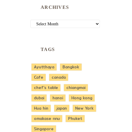
ARCHIVES
ARCHIVES
TAGS
Ayutthaya
Bangkok
Cafe
canada
chef's table
chiangmai
dubai
hanoi
Hong kong
Hua hin
japan
New York
omakase กทม
Phuket
Singapore