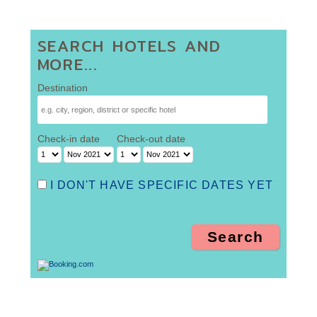
SEARCH HOTELS AND
MORE...
Destination
Check-in date
Check-out date
I DON'T HAVE SPECIFIC DATES YET