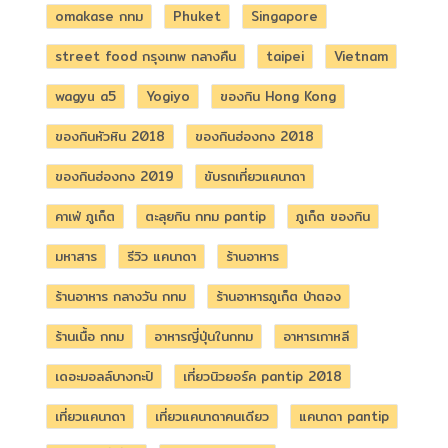
omakase กทม
Phuket
Singapore
street food กรุงเทพ กลางคืน
taipei
Vietnam
wagyu a5
Yogiyo
ของกิน Hong Kong
ของกินหัวหิน 2018
ของกินฮ่องกง 2018
ของกินฮ่องกง 2019
ขับรถเที่ยวแคนาดา
คาเฟ่ ภูเก็ต
ตะลุยกิน กทม pantip
ภูเก็ต ของกิน
มหาสาร
รีวิว แคนาดา
ร้านอาหาร
ร้านอาหาร กลางวัน กทม
ร้านอาหารภูเก็ต ป่าตอง
ร้านเนื้อ กทม
อาหารญี่ปุ่นในกทม
อาหารเกาหลี
เดอะมอลล์บางกะปิ
เที่ยวนิวยอร์ค pantip 2018
เที่ยวแคนาดา
เที่ยวแคนาดาคนเดียว
แคนาดา pantip