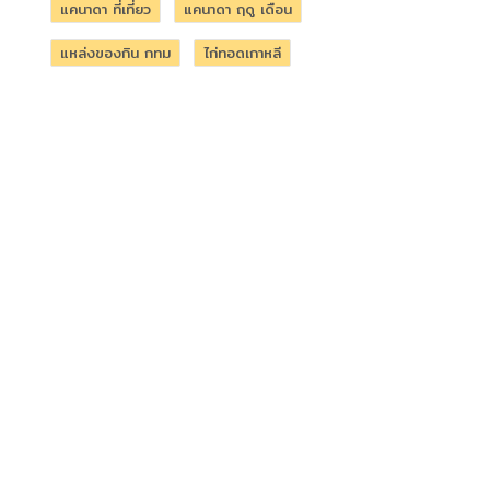
แคนาดา ที่เที่ยว
แคนาดา ฤดู เดือน
แหล่งของกิน กทม
ไก่ทอดเกาหลี