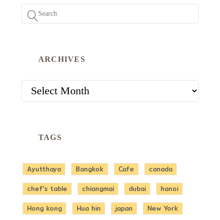
ARCHIVES
ARCHIVES
TAGS
Ayutthaya
Bangkok
Cafe
canada
chef's table
chiangmai
dubai
hanoi
Hong kong
Hua hin
japan
New York