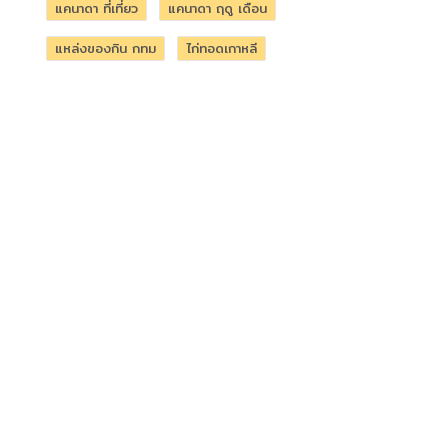
แคนาดา ที่เที่ยว
แคนาดา ฤดู เดือน
แหล่งของกิน กทม
ไก่ทอดเกาหลี