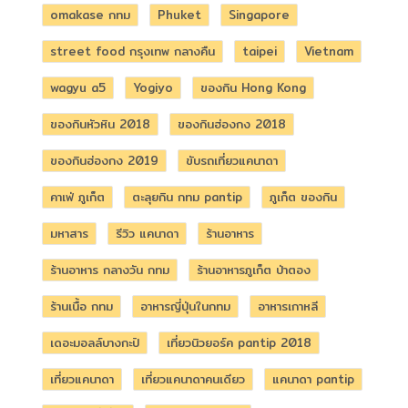
omakase กทม
Phuket
Singapore
street food กรุงเทพ กลางคืน
taipei
Vietnam
wagyu a5
Yogiyo
ของกิน Hong Kong
ของกินหัวหิน 2018
ของกินฮ่องกง 2018
ของกินฮ่องกง 2019
ขับรถเที่ยวแคนาดา
คาเฟ่ ภูเก็ต
ตะลุยกิน กทม pantip
ภูเก็ต ของกิน
มหาสาร
รีวิว แคนาดา
ร้านอาหาร
ร้านอาหาร กลางวัน กทม
ร้านอาหารภูเก็ต ป่าตอง
ร้านเนื้อ กทม
อาหารญี่ปุ่นในกทม
อาหารเกาหลี
เดอะมอลล์บางกะปิ
เที่ยวนิวยอร์ค pantip 2018
เที่ยวแคนาดา
เที่ยวแคนาดาคนเดียว
แคนาดา pantip