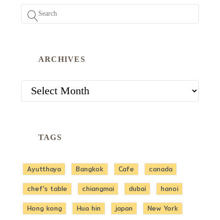
ARCHIVES
ARCHIVES
TAGS
Ayutthaya
Bangkok
Cafe
canada
chef's table
chiangmai
dubai
hanoi
Hong kong
Hua hin
japan
New York