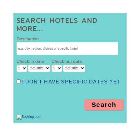
SEARCH HOTELS AND
MORE...
Destination
Check-in date
Check-out date
I DON'T HAVE SPECIFIC DATES YET