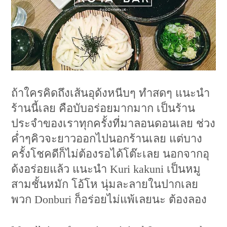
ถ้าใครคิดถึงเส้นอุด้งหนีบๆ ทำสดๆ แนะนำ
ร้านนี้เลย คือบับอร่อยมากมาก เป็นร้าน
ประจำของเราทุกครั้งที่มาลอนดอนเลย ช่วง
ค่ำๆคิวจะยาวออกไปนอกร้านเลย แต่บาง
ครั้งโชคดีก็ไม่ต้องรอได้โต๊ะเลย นอกจากอุ
ด้งอร่อยแล้ว แนะนำ Kuri kakuni เป็นหมู
สามชั้นหมัก โอ้โห นุ่มละลายในปากเลย
พวก Donburi ก็อร่อยไม่แพ้เลยนะ ต้องลอง