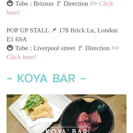
🚇 Tube : Brixton 🚩 Direction >>
Click
here!
POP UP STALL 📌 ​178 Brick Ln, London
E1 6SA
🚇 Tube : Liverpool street 🚩 Direction >>
Click here!
- KOYA BAR -