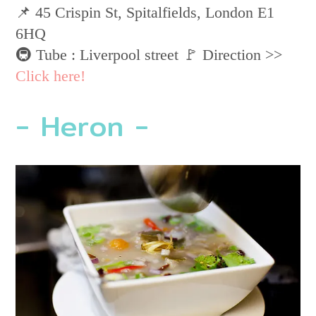
📌 ​45 Crispin St, Spitalfields, London E1
6HQ
🚇 Tube : Liverpool street 🚩 Direction >>
Click here!
- Heron -