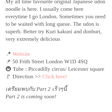
My all time favourite original Japanese udon
noodle is here. I usually come here
everytime I go London. Sometimes you need
to be waited with long queue. The udon is
superb. Better try Kuri kakuni and donburi,
very extremely delicious
📍
Website
📌 ​50 Frith Street London W1D 4SQ
🚇 Tube : Piccadilly circus/ Leicester square
🚩 Direction >>
Click here!
เตรียมพบกับ Part 2 เร็วๆนี้
Part 2 is coming soon!