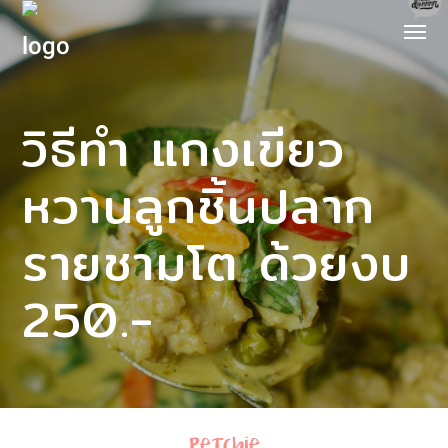
วิธีทำ แกงเขียว
หวานลูกชิ้นปลาก
รายชามโต ด้วยงบ
250.-
Petchie