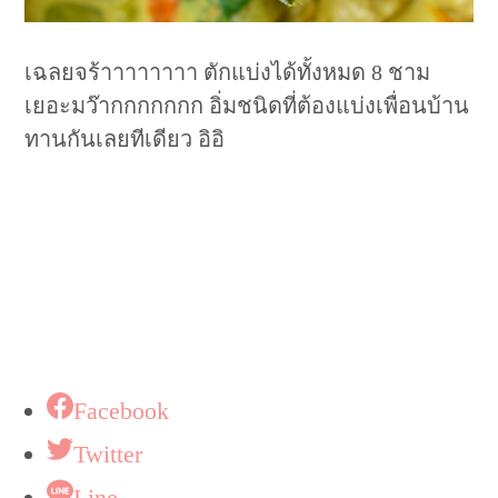
เฉลยจร้าาาาาาาา ตักแบ่งได้ทั้งหมด 8 ชาม
เยอะมว๊ากกกกกกก อิ่มชนิดที่ต้องแบ่งเพื่อนบ้าน
ทานกันเลยทีเดียว อิอิ
Facebook
Twitter
Line