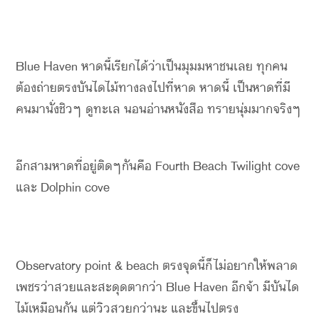
Blue Haven หาดนี้เรียกได้ว่าเป็นมุมมหาชนเลย ทุกคน
ต้องถ่ายตรงบันไดไม้ทางลงไปที่หาด หาดนี้ เป็นหาดที่มี
คนมานั่งชิวๆ ดูทะเล นอนอ่านหนังสือ ทรายนุ่มมากจริงๆ
อีกสามหาดที่อยู่ติดๆกันคือ Fourth Beach Twilight cove
และ Dolphin cove
Observatory point & beach ตรงจุดนี้ก็ไม่อยากให้พลาด
เพชรว่าสวยและสะดุดตากว่า Blue Haven อีกจ้า มีบันได
ไม้เหมือนกัน แต่วิวสวยกว่านะ และขึ้นไปตรง