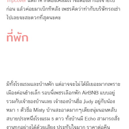
ก่อน แล้วค่อยมาเบิกทีหลัง เพชรคิดว่าทำกับบริษัทรถเช่า
ไปเลยจะสะดวกที่สุดนะคะ
ที่พัก
มีทั้งโรงแรมและบ้านพัก แต่อาจจะไม่ได้มีเยอะมากเพราะ
เมืองค่อนข้างเล็ก รอบนี้เพชรเลือกพัก AirBNB แบบอยู่
รวมกับเจ้าของบ้านเลย เจ้าของบ้านชื่อ Judy อยู่กับน้อง
หมา 1 ตัวชื่อ Misty บ้านสะอาดมากๆเตียงนุ่มนอนหลับ
สบายประหนึ่งโรงแรม 5 ดาว ทั้งบ้านมี Echo สามารถสั่ง
งานทุกอย่างได้ด้วยเสียง ประทับใจมาก ราคาต่อคืน