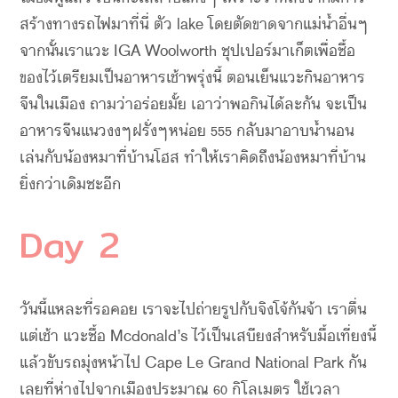
สร้างทางรถไฟมาที่นี่ ตัว lake โดยตัดขาดจากแม่น้ำอื่นๆ
จากนั้นเราแวะ IGA Woolworth ซุปเปอร์มาเก็ตเพื่อซื้อ
ของไว้เตรียมเป็นอาหารเช้าพรุ่งนี้ ตอนเย็นแวะกินอาหาร
จีนในเมือง ถามว่าอร่อยมั้ย เอาว่าพอกินได้ละกัน จะเป็น
อาหารจีนแนวงงๆฝรั่งๆหน่อย 555 กลับมาอาบน้ำนอน
เล่นกับน้องหมาที่บ้านโฮส ทำให้เราคิดถึงน้องหมาที่บ้าน
ยิ่งกว่าเดิมซะอีก
Day 2
วันนี้แหละที่รอคอย เราจะไปถ่ายรูปกับจิงโจ้กันจ้า เราตื่น
แต่เช้า แวะซื้อ Mcdonald’s ไว้เป็นเสบียงสำหรับมื้อเที่ยงนี้
แล้วขับรถมุ่งหน้าไป Cape Le Grand National Park กัน
เลยที่ห่างไปจากเมืองประมาณ 60 กิโลเมตร ใช้เวลา