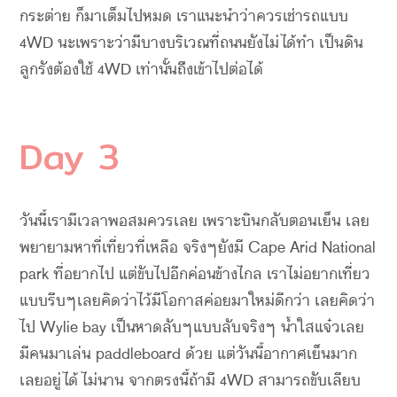
กระต่าย ก็มาเต็มไปหมด เราแนะนำว่าควรเช่ารถแบบ
4WD นะเพราะว่ามีบางบริเวณที่ถนนยังไม่ได้ทำ เป็นดิน
ลูกรังต้องใช้ 4WD เท่านั้นถึงเข้าไปต่อได้
Day 3
วันนี้เรามีเวลาพอสมควรเลย เพราะบินกลับตอนเย็น เลย
พยายามหาที่เที่ยวที่เหลือ จริงๆยังมี Cape Arid National
park ที่อยากไป แต่ขับไปอีกค่อนข้างไกล เราไม่อยากเที่ยว
แบบรีบๆเลยคิดว่าไว้มีโอกาสค่อยมาใหม่ดีกว่า เลยคิดว่า
ไป Wylie bay เป็นหาดลับๆแบบลับจริงๆ น้ำใสแจ๋วเลย
มีคนมาเล่น paddleboard ด้วย แต่วันนี้อากาศเย็นมาก
เลยอยู่ได้ไม่นาน จากตรงนี้ถ้ามี 4WD สามารถขับเลียบ