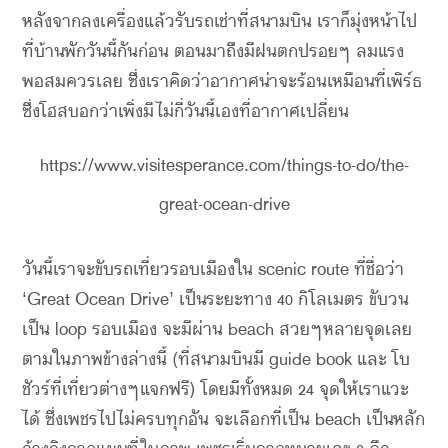
หลังจากลงเครื่องแล้วรับรถเช่าที่สนามบิน เราก็มุ่งหน้าไป
ที่บ้านพักวันนี้กันก่อน ตอนมาถึงมีฝนตกปรอยๆ ลมแรง
พอสมควรเลย ซึ่งเราคิดว่าอากาศน่าจะร้อนเหมือนที่เพิร์ธ
ซึ่งโฮสบอกว่าเพิ่งมีไม่กี่วันนี้เองที่อากาศเปลี่ยน
https://www.visitesperance.com/things-to-do/the-
great-ocean-drive
วันนี้เราจะขับรถเที่ยวรอบเมืองใน scenic route ที่ชื่อว่า
‘Great Ocean Drive’ เป็นระยะทาง 40 กิโลเมตร ขับวน
เป็น loop รอบเมือง จะมีผ่าน beach สวยๆหลายจุดเลย
ตามในภาพข้างล่างนี้ (ที่สนามบินมี guide book และ โบ
ชัวร์ที่เที่ยวต่างๆแจกฟรี) โดยมีทั้งหมด 24 จุดให้เราแวะ
ได้ ซึ่งเพชรไปไม่ครบทุกอัน จะเลือกที่เป็น beach เป็นหลัก
อ้างอิงจากแผนที่ในภาพ เพชรเริ่มจากหมายเลข 2 คือ