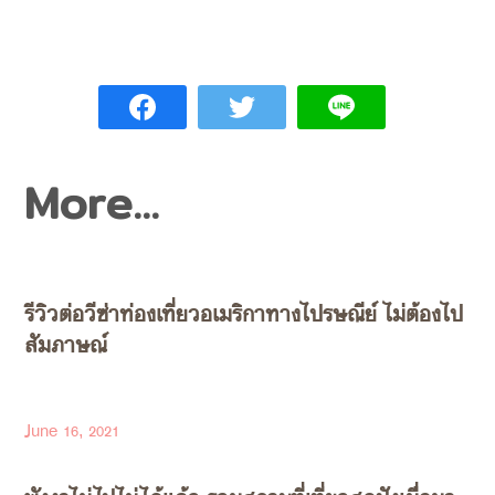
More...
รีวิวต่อวีซ่าท่องเที่ยวอเมริกาทางไปรษณีย์ ไม่ต้องไป
สัมภาษณ์
June 16, 2021