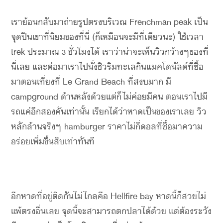
เราย้อนกลับมาถ่ายรูปตรงบริเวณ Frenchman peak เป็น
จุดปีนเขาที่นิยมของที่นี่ (ก็เหมือนจะมีที่เดียวนะ) ใช้เวลา
trek ประมาณ 3 ชั่วโมงได้ เราว่าน่าจะเห็นวิวกว้างๆของที่
นี่เลย และต่อมาเราไปนั่งชิวริมทะเลกินแมคโดนัลด์ที่ซื้อ
มาตอนเที่ยงที่ Le Grand Beach ที่สงบมาก มี
campground ด้านหลังด้วยแต่ก็ไม่ค่อยมีคน ตอนเราไปมี
รถแค่อีกสองคันเท่านั้น เรียกได้ว่าหาดเป็นของเราเลย วิว
หลักล้านจริงๆ hamburger ราคาไม่กี่ดอลที่ซื้อมาความ
อร่อยเพิ่มขึ้นสิบเท่าทันที
อีกหาดที่อยู่ติดกันไม่ไกลคือ Hellfire bay หาดนี้ก็สวยไม่
แพ้ตรงอื่นเลย จุดนี้จะสามารถตกปลาได้ด้วย แต่ต้องระวัง