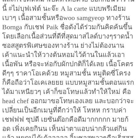
นี้ #ไม่บุฟเฟ่ต์ นะจ๊ะ A la carte แบบพรีเมียม
เบาๆ เนื้อสามชั้นหรือwoo samgyeop ทางร้าน
Bornga กับเชฟ Paik ชื่อดังได้ร่วมกันคิดค้นขึ้น
โดยเลือกเนื้อส่วนที่ดีที่สุดมาสไลด์บางๆราดน้ำ
ซอสสูตรพิเศษของทางร้าน ย่างไม่ต้องนาน
เค้าแนะนำให้วางต้นหอมไว้ด้านในแล้วเอา
เนื้อพัน หรือจะห่อกับผักปกติก็ได้เลย เนื้อโคตร
ดีๆๆ ราคาโอเคด้วย หมูสามชั้น หมูติดซี่โครง
ก็คือถือว่าโอเคเลยยย แบบหมูสามชั้นตอนแรก
ได้มาเหนียวๆ เค้าก็ขอโทษแล้วทำให้ใหม่ คือ
head chef ออกมาขอโทษเองเลย และบอกว่าจะ
เปลี่ยนเป็นอีกเมนูที่ดีกว่าให้ โหหห กราบค่า
เชฟฟฟ ซุปดี เยซันต๊อกคือดีมากกกกก มายก้
อด เพิ่งเคยกินน เห็นน่าตาแอบน่ากลัวแต่กิน
แล้ว หยุดบ่ได้เด้อออออ จิ้มซอสขาวๆคือเริ่สสส