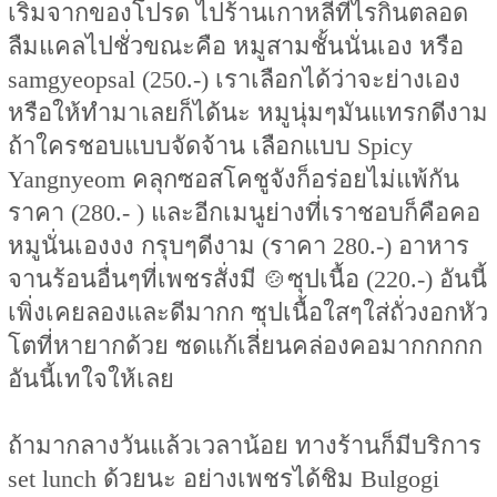
เริ่มจากของโปรด ไปร้านเกาหลีทีไรกินตลอด
ลืมแคลไปชั่วขณะคือ หมูสามชั้นนั่นเอง หรือ
samgyeopsal (250.-) เราเลือกได้ว่าจะย่างเอง
หรือให้ทำมาเลยก็ได้นะ หมูนุ่มๆมันแทรกดีงาม
ถ้าใครชอบแบบจัดจ้าน เลือกแบบ Spicy
Yangnyeom คลุกซอสโคชูจังก็อร่อยไม่แพ้กัน
ราคา (280.- ) และอีกเมนูย่างที่เราชอบก็คือคอ
หมูนั่นเองงง กรุบๆดีงาม (ราคา 280.-) อาหาร
จานร้อนอื่นๆที่เพชรสั่งมี 🍲ซุปเนื้อ (220.-) อันนี้
เพิ่งเคยลองและดีมากก ซุปเนื้อใสๆใส่ถั่วงอกหัว
โตที่หายากด้วย ซดแก้เลี่ยนคล่องคอมากกกกก
อันนี้เทใจให้เลย
ถ้ามากลางวันแล้วเวลาน้อย ทางร้านก็มีบริการ
set lunch ด้วยนะ อย่างเพชรได้ชิม Bulgogi