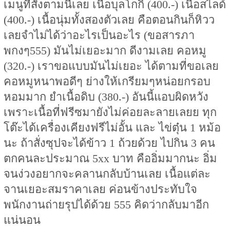
เมนูที่สั่งตามนี้เลย เนื้อบุลโกกิ (400.-) เนื้อสไลด์
(400.-) เนื้อนุ่มทั้งสองตัวเลย คือตอนกินก็หิวว
เลยจำไม่ได้ว่าอะไรเป็นอะไร (ขอสารภา
พกงๆ555) มันไม่เยอะมาก ดีงามเลย คอหมู
(320.-) เราขอแบบมันไม่เยอะ ได้ตามที่ขอเลย
คอหมูหนาพอดีๆ ย่างให้เกรียมๆหน่อยกรอบ
หอมมาก ยำเนื้อดิบ (380.-) อันนี้แอบผิดหวัง
เพราะเนื้อที่ฟรีซมายังไม่ค่อยละลายเลยย ทุก
โต๊ะได้เครื่องเคียงฟรีไม่อั้น และ ไข่ตุ๋น 1 หม้อ
นะ ถ้าสั่งซุปจะได้ข้าว 1 ถ้วยด้วย ไปกิน 3 คน
ตกคนละประมาณ 5xx บาท คืออิ่มมากนะ อิ่ม
จนง่วงอยากจะคลานกลับบ้านเลย เนื้อแต่ละ
จานเยอะสมราคาเลย ค่อนข้างประทับใจ
พนักงานถ่ายรุปได้ด้วย 555 คิดว่ากลับมาอีก
แน่นอน