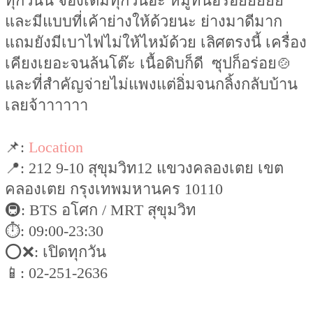
ทุกวันนี้ จองเต็มทุกวันอะ หมูที่นี่อร่อยยยยย
และมีแบบที่เค้าย่างให้ด้วยนะ ย่างมาดีมาก
แถมยังมีเบาไฟไม่ให้ไหม้ด้วย เลิศตรงนี้ เครื่อง
เคียงเยอะจนล้นโต๊ะ เนื้อดิบก็ดี ซุปก็อร่อย🍲
และที่สำคัญจ่ายไม่แพงแต่อิ่มจนกลิ้งกลับบ้าน
เลยจ้าาาาาา
📌:
Location
📍: 212 9-10 สุขุมวิท12 แขวงคลองเตย เขต
คลองเตย กรุงเทพมหานคร 10110
🚇: BTS อโศก / MRT สุขุมวิท
⏱: 09:00-23:30
⭕️❌: เปิดทุกวัน
📱: 02-251-2636