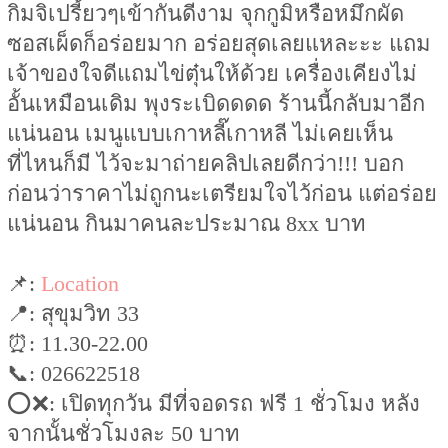
กิมจิเปรี้ยวๆเข้ากันดีงาม จุกกูมิหรือหมึกผัด
ซอสเผ็ดก็อร่อยมาก อร่อยสุดเลยแหละะะ แถม
เจ้าของใจดีแถมไข่ตุ๋นให้ด้วย เครื่องเคียงไม่
อั้นเหมือนเดิม พุงระเบิดดดด ร้านนี้กลับมาอีก
แน่นอน เมนูแบบเกาหลี๊เกาหลี ไม่เคยเห็น
ที่ไหนก็มี ไว้จะมาถ่ายคลิปเลยดีกว่า!!! บอก
ก่อนว่าราคาไม่ถูกนะเตรียมใจไว้ก่อน แต่อร่อย
แน่นอน กินมาคนละประมาณ 8xx บาท
📌:
Location
📍: สุขุมวิท 33
⏰: 11.30-22.00
📞: 026622518
⭕️❌: เปิดทุกวัน มีที่จอดรถ ฟรี 1 ชั่วโมง หลัง
จากนั้นชั่วโมงละ 50 บาท