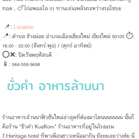
ทอด , 🍗ไก่อพอลโล 01 ทานเล่นเพลินระหว่างรอโซบะ
📌:
Location
📍: ตำบล ช้างม่อย อำเภอเมืองเชียงใหม่ เชียงใหม่ 50100 ⏱:
18.00 - 22:00 (จันทร์-พุธ) / (ศุกร์-อาทิตย์)
⭕️❌: ปิดวันพฤหัสบดี
📱: 064-559-9698
ขั่วคำ อาหารล้านนา
ร้านอาหารล้านนาฟิวชั่นใหม่ล่าสุดที่ต้องมาโดนนนนนนน นั้นก็
คือร้าน "ขัวคำ KuaKom" ร้านอาหารที่อยู่ในโรงแรม
T.Heritage hotel ที่พาเพื่อนชาวเหนือมากิน ยังงงเลยว่าเห้ย นี่