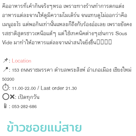
คืออาหารที่เค้ากินจริงๆหรอ เพราะทางร้านทำการตกแต่ง
อาหารแต่ละจานให้ดูมีความโมเดิร์น จนแทบดูไม่ออกว่าคือ
เมนูอะไร แต่พอกินเท่านั้นแหละก็ถึงกับร้องอ๋อเลย เพราะยังคง
รสชาติสูตรชาวเหนือแต้ๆ แต่ใช้เทคนิคต่างๆเช่นการ Sous
Vide มาทำให้อาหารแต่ละจานน่าสนใจยิ่งขึ้น👍🏻👍🏻
📌:
Location
📍: 153 ถนนราชมรรคา ตำบลพระสิงห์ อำเภอเมือง เชียงใหม่
50200
⏱: 11.00-22.00 / Last order 21.30
⭕️❌: เปิดทุกวัน
📱: 053-282-686
ข้าวซอยแม่สาย