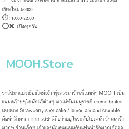
📍: 24 21 ถนนชลประทาน ช้างเผือก อำเภอเมืองเชียงใหม่
เชียงใหม่ 50300
⏱: 10.00-22.00
⭕️❌: เปิดทุกวัน
MOOH.Store
วาร์ปมาแอ่วเชียงใหม่เจ้า พุ่งตรงมาร้านนี้เลยจ้า MOOH เป็น
ขนมคล้ายๆโดนัทไส้ต่างๆ มาไม่ทันเมนูขายดี creme brulee
เลยลอง Strawberry shortcake / lemon almond crumble
คือน่ารักมากกกกก รสชาติถือว่าอยู่ในระดับโอเคน้า ร้านน่ารัก
มากๆ ร้านเล็กๆ เจ้าของน้องหมูแนมกับแฟนน่ารักมากเด้อออ