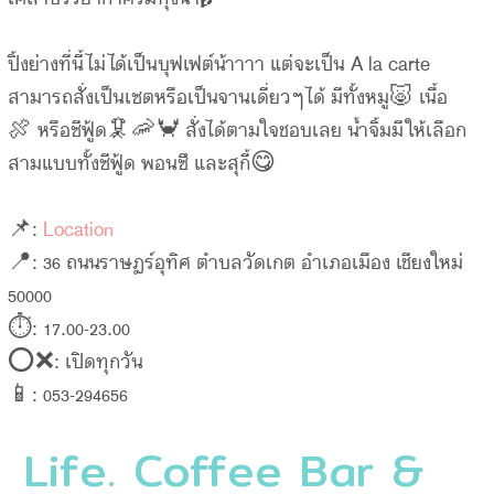
ปิ้งย่างที่นี้ไม่ได้เป็นบุฟเฟต์น้าาาา แต่จะเป็น A la carte
สามารถสั่งเป็นเซตหรือเป็นจานเดี่ยวๆได้ มีทั้งหมู🐷 เนื้อ
🍖 หรือซีฟู้ด🦑🦐🦀 สั่งได้ตามใจชอบเลย น้ำจิ้มมีให้เลือก
สามแบบทั้งซีฟู้ด พอนซึ และสุกี้😋
📌:
Location
📍: 36 ถนนราษฏร์อุทิศ ตำบลวัดเกต อำเภอเมือง เชียงใหม่
50000
⏱: 17.00-23.00
⭕️❌: เปิดทุกวัน
📱: 053-294656
Life. Coffee Bar &