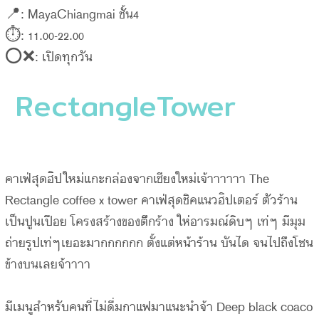
📍: MayaChiangmai ชั้น4
⏱: 11.00-22.00
⭕️❌: เปิดทุกวัน
RectangleTower
คาเฟ่สุดฮิปใหม่แกะกล่องจากเชียงใหม่เจ้าาาาาา The
Rectangle coffee x tower คาเฟ่สุดชิคแนวฮิปเตอร์ ตัวร้าน
เป็นปูนเปือย โครงสร้างของตึกร้าง ให่อารมณ์ดิบๆ เท่ๆ มีมุม
ถ่ายรูปเท่ๆเยอะมากกกกกก ตั้งแต่หน้าร้าน บันได จนไปถึงโซน
ข้างบนเลยจ้าาาา
มีเมนูสำหรับคนที่ไม่ดื่มกาแฟมาแนะนำจ้า Deep black coaco