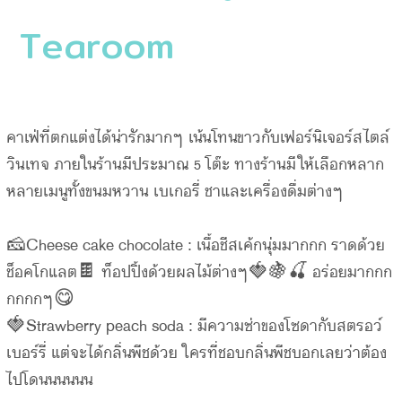
Tearoom
คาเฟ่ที่ตกแต่งได้น่ารักมากๆ เน้นโทนขาวกับเฟอร์นิเจอร์สไตล์
วินเทจ ภายในร้านมีประมาณ 5 โต๊ะ ทางร้านมีให้เลือกหลาก
หลายเมนูทั้งขนมหวาน เบเกอรี่ ชาและเครื่องดื่มต่างๆ
🧀Cheese cake chocolate : เนื้อชีสเค้กนุ่มมากกก ราดด้วย
ช็อคโกแลต🍫 ท็อปปิ้งด้วยผลไม้ต่างๆ🍓🍇🍒 อร่อยมากกก
กกกกๆ😋
🍓Strawberry peach soda : มีความซ่าของโซดากับสตรอว์
เบอร์รี่ แต่จะได้กลิ่นพีชด้วย ใครที่ชอบกลิ่นพีชบอกเลยว่าต้อง
ไปโดนนนนนน