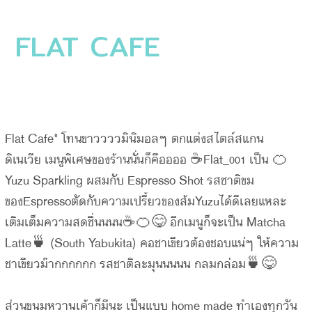
FLAT CAFE
Flat Cafe" โทนขาววววมินิมอลๆ ตกแต่งสไตล์สแกน
ดิเนเวีย เมนูพิเศษของร้านนั่นก็คืออออ ☕️Flat_001 เป็น 🍊
Yuzu Sparkling ผสมกับ Espresso Shot รสชาติขม
ของEspressoตัดกับความเปรี้ยวของส้มYuzuได้ดีเลยแหละ
เติมเต็มความสดชื่นนนน☕️🍊😋 อีกเมนูก็จะเป็น Matcha
Latte🍵 (South Yabukita) คอชาเขียวต้องชอบแน่ๆ ให้ความ
ชาเขียวม๊ากกกกกก รสชาติละมุนนนนน กลมกล่อม🍵😋
ส่วนขนมหวานเค้าก็มีนะ เป็นแบบ home made ทำเองทุกวัน