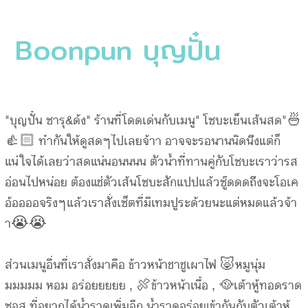
Boonpun บุญปั๋น
"บุญปั๋น ซารุ&ด้ง" ร้านที่โดดเด่นกับเมนู" โซบะเย็นเส้นสด"🍜
👍🏻 ทำกันให้ดูสดๆไปเลยจ้าา อาจจะรอนานนิดนึงแต่ก็
แน่ใจได้เลยว่าสดแน่นอนนนน ตัวน้ำที่ทานคู่กับโซบะเราว่ารส
อ่อนไปหน่อย ต้องแช่ตัวเส้นโซบะสักแปปแล้วซู๊ดดดถึงจะโอเค
อ้ออออจริงๆแล้วเราสั่งเซ็ตที่มีเทมปูระด้วยนะแต่หมดแล้วจ้า
า😭😭
ส่วนเมนูอื่นที่เราสั่งมาคือ ข้าวหน้าชาชูเผาไฟ 🐷หมูนุ่ม
มมมมม หอม อร่อยยยยย , 🍖ข้าวหน้าเนื้อ , 🥘เต้าหู้ทอดราด
ซอส ที่อยากได้น้ำราดเพิ่มอีก น้ำราดอร่อยเข้ากันกับตัวเต้าหู้