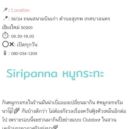
📌:
Location
📍: 56/24 ถนนสนามบินเก่า ตำบลสุเทพ เทศบาลนคร
เชียงใหม่ 50200
⏱: 09.30-18.00
⭕️❌: เปิดทุกวัน
📱: 080-034-1209
Siripanna หมูกระทะ
กินหมูกระทะในร้านมันน่าเบื่อลองเปลี่ยนมากิน #หมูกะทะริม
นา🐷🌾 กันบ้างดีกว่า ไม่ต้องกังวลเรื่องควันฟุ้งหัวเหม็นอีกต่อ
ไป เพราะรอบนี้จะชวนมากินปิ้งย่างแบบ Outdoor ในสวน
เคล้าบรรยากาศริมทุ่งนา🌾