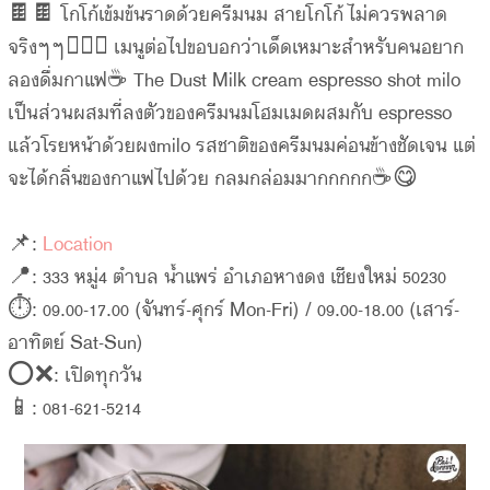
🍫🍫 โกโก้เข้มข้นราดด้วยครีมนม สายโกโก้ไม่ควรพลาด
จริงๆๆ👍🏻😋 เมนูต่อไปขอบอกว่าเด็ดเหมาะสำหรับคนอยาก
ลองดื่มกาแฟ☕️ The Dust Milk cream espresso shot milo
เป็นส่วนผสมที่ลงตัวของครีมนมโฮมเมดผสมกับ espresso
แล้วโรยหน้าด้วยผงmilo รสชาติของครีมนมค่อนข้างชัดเจน แต่
จะได้กลิ่นของกาแฟไปด้วย กลมกล่อมมากกกกก☕️😋
📌:
Location
📍: 333 หมู่4 ตำบล น้ำแพร่ อำเภอหางดง เชียงใหม่ 50230
⏱: 09.00-17.00 (จันทร์-ศุกร์ Mon-Fri) / 09.00-18.00 (เสาร์-
อาทิตย์ Sat-Sun)
⭕️❌: เปิดทุกวัน
📱: 081-621-5214