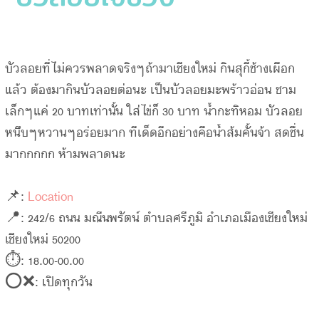
บัวลอยที่ไม่ควรพลาดจริงๆถ้ามาเชียงใหม่ กินสุกี้ช้างเผือก
แล้ว ต้องมากินบัวลอยต่อนะ เป็นบัวลอยมะพร้าวอ่อน ชาม
เล็กๆแค่ 20 บาทเท่านั้น ใส่ไข่ก็ 30 บาท น้ำกะทิหอม บัวลอย
หนึบๆหวานๆอร่อยมาก ทีเด็ดอีกอย่างคือน้ำส้มคั้นจ้า สดชื่น
มากกกกก ห้ามพลาดนะ
📌:
Location
📍: 242/6 ถนน มณีนพรัตน์ ตำบลศรีภูมิ อำเภอเมืองเชียงใหม่
เชียงใหม่ 50200
⏱: 18.00-00.00
⭕️❌: เปิดทุกวัน