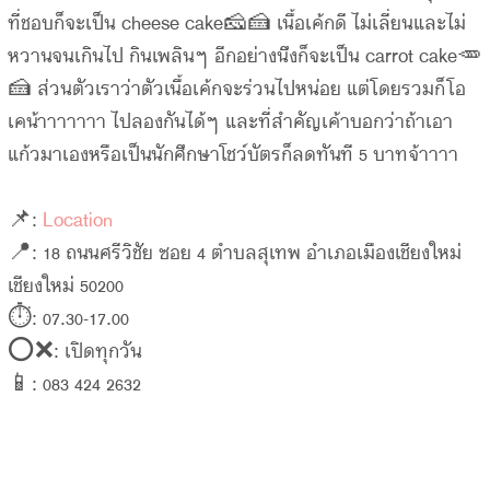
ที่ชอบก็จะเป็น cheese cake🧀🍰 เนื้อเค้กดี ไม่เลี่ยนและไม่
หวานจนเกินไป กินเพลินๆ อีกอย่างนึงก็จะเป็น carrot cake🥕
🍰 ส่วนตัวเราว่าตัวเนื้อเค้กจะร่วนไปหน่อย แต่โดยรวมก็โอ
เคน้าาาาาาา ไปลองกันได้ๆ และที่สำคัญเค้าบอกว่าถ้าเอา
แก้วมาเองหรือเป็นนักศึกษาโชว์บัตรก็ลดทันที 5 บาทจ้าาาา
📌:
Location
📍: 18 ถนนศรีวิชัย ซอย 4 ตำบลสุเทพ อำเภอเมืองเชียงใหม่
เชียงใหม่ 50200
⏱: 07.30-17.00
⭕️❌: เปิดทุกวัน
📱: 083 424 2632