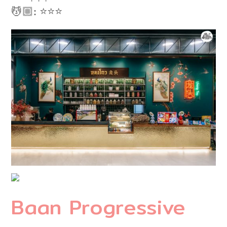
💆🏼: ⭐️⭐️⭐️
Baan Progressive