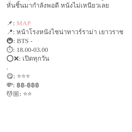
หั่นชิ้นมากำลังพอดี หนังไม่เหนียวเลย
📌:
MAP
📍: หน้าโรงหนังไชน่าทาวร์ราม่า เยาวราช
🚇: BTS -
⏱: 18.00-03.00
⭕️❌: เปิดทุกวัน
.
😋: ⭐️⭐️⭐️
💸: ฿฿-฿฿฿
💆🏼: ⭐️⭐️