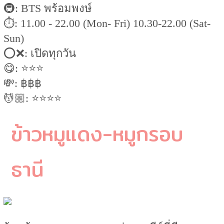
🚇: BTS พร้อมพงษ์
⏱: 11.00 - 22.00 (Mon- Fri) 10.30-22.00 (Sat-
Sun)
⭕️❌: เปิดทุกวัน
😋: ⭐️⭐️⭐️
💸: ฿฿฿
💆🏼: ⭐️⭐️⭐️⭐️
ข้าวหมูแดง-หมูกรอบ
ธานี