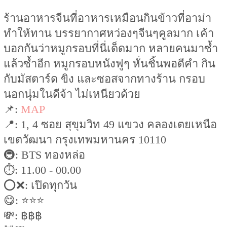
ร้านอาหารจีนที่อาหารเหมือนกินข้าวที่อาม่า
ทำให้ทาน บรรยากาศหว่องๆจีนๆคูลมาก เค้า
บอกกันว่าหมูกรอบที่นี่เด็ดมาก หลายคนมาซ้ำ
แล้วซ้ำอีก หมูกรอบหนังฟูๆ หั่นชิ้นพอดีคำ กิน
กับมัสตาร์ด ขิง และซอสจากทางร้าน กรอบ
นอกนุ่มในดีจ้า ไม่เหนียวด้วย
📌:
MAP
📍: 1, 4 ซอย สุขุมวิท 49 แขวง คลองเตยเหนือ
เขตวัฒนา กรุงเทพมหานคร 10110
🚇: BTS ทองหล่อ
⏱: 11.00 - 00.00
⭕️❌: เปิดทุกวัน
😋: ⭐️⭐️⭐️
💸: ฿฿฿