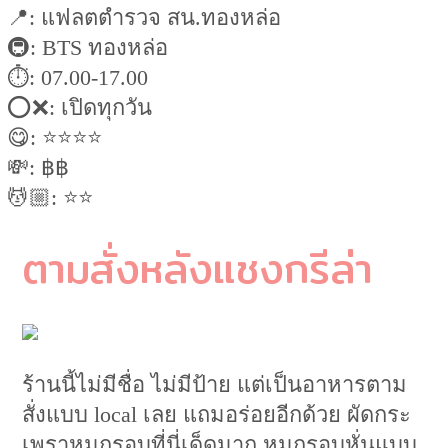
📍: แฟลตตำรวจ สน.ทองหล่อ
🚇: BTS ทองหล่อ
⏱: 07.00-17.00
⭕️❌: เปิดทุกวัน
😋: ⭐️⭐️⭐️⭐️
💸: ฿฿
💆🏼: ⭐️⭐️
ตามสั่งหลังแชงกรีล่า
ร้านนี้ไม่มีชื่อ ไม่มีป้าย แต่เป็นอาหารตาม
สั่งแบบ local เลย แถมอร่อยอีกด้วย ผัดกระ
เพราหมูกรอบที่นี่เด็ดมาก หมูกรอบหั่นแบบ