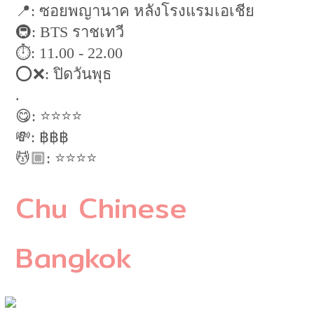
📍: ซอยพญานาค หลังโรงแรมเอเชีย
🚇: BTS ราชเทวี
⏱: 11.00 - 22.00
⭕️❌: ปิดวันพุธ
.
😋: ⭐️⭐️⭐️⭐️
💸: ฿฿฿
💆🏼: ⭐️⭐️⭐️⭐️
Chu Chinese
Bangkok