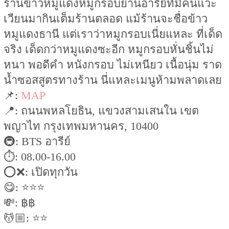
ร้านข้าวหมูแดงหมูกรอบย่านอารีย์ที่มีคนแวะ
เวียนมากินเต็มร้านตลอด แม้ร้านจะชื่อข้าว
หมูแดงธานี แต่เราว่าหมูกรอบเนี่ยแหละ ที่เด็ด
จริง เด็ดกว่าหมูแดงซะอีก หมูกรอบหั่นชิ้นไม่
หนา พอดีคำ หนังกรอบ ไม่เหนียว เนื้อนุ่ม ราด
น้ำซอสสูตรทางร้าน นี่แหละเมนูห้ามพลาดเลย
📌:
MAP
📍: ถนนพหลโยธิน, แขวงสามเสนใน เขต
พญาไท กรุงเทพมหานคร, 10400
🚇: BTS อารีย์
⏱: 08.00-16.00
⭕️❌: เปิดทุกวัน
😋: ⭐️⭐️⭐️
💸: ฿฿
💆🏼: ⭐️⭐️