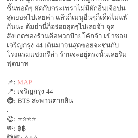
ชิ้นพอดีๆ ผัดกับกระเพราไม่มีผักอื่นเจือปน
สุดยอดไปเลยค่า แล้วก็เมนูอื่นๆก็เด็ดไม่แพ้
กันนะ ต้มยำนี่ก็อร่อยสุดๆไปเลยจ้า จุด
สังเกตของร้านคือพวกป้ายโค้กจ้า เข้าซอย
เจริญกรุง 44 เดินมาจนสุดซอยจะชนกับ
โรงแรมแชงกรีล่า ร้านจะอยู่ตรงนั้นเลยริม
ฟุตบาท
📌:
MAP
📍: เจริญกรุง 44
🚇: BTS สะพานตากสิน
.
😋: ⭐️⭐️⭐️⭐️
💸: ฿฿
💆🏼: ⭐️⭐️⭐️