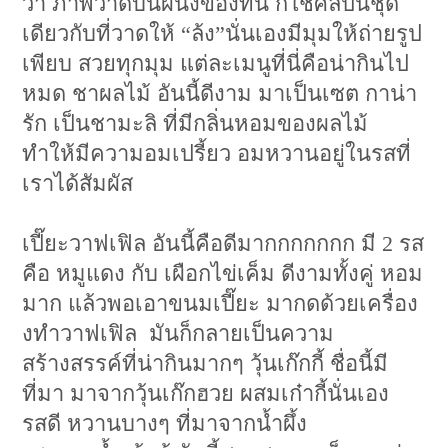
ว่า ภาพวาดบนผนังของที่นี่ ก็ใช้ศิลปินชุด
เดียวกับที่วาดให้ “ล้ง”นั่นเองมีมุมให้ถ่ายรูป
เพียบ สวยทุกมุม แต่ละเมนูที่นี่คือน่ากินไป
หมด ชาผลไม้ อันนี้ดีงาม มาเป็นเซต กาน่า
รัก เป็นชามะลิ ที่มีกลิ่นหอมของผลไม้
ทำให้มีความอมเปรี้ยว อมหวานอยู่ในรสที่
เราได้สัมผัส
เปี๊ยะวาฟเฟิล อันนี้คือดีมากกกกกกก มี 2 รส
คือ หมูแดง กับ เผือกไข่เค็ม ดีงามทั้งคู่ หอม
มาก แล้วพอเอาขนมเปี๊ยะ มากดด้วยเครื่อง
งทำวาฟเฟิล มันก็กลายเป็นความ
สร้างสรรค์ที่น่ากินมากๆ วุ้นเก๊กกี้ ชื่อนี้มี
ที่มา มาจากวุ้นเก๊กฮวย ผสมเก๋ากี้นั่นเอง
รสดี หวานบางๆ ที่มาจากน้ำผึ้ง