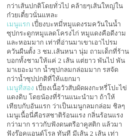
กว่าเส้นปกติโดยทั่วไป คล้ายๆเส้นใหญ่ใน
ก๋วยเตี๋ยวนั่นแหละ
เมนูแรก
เปี๋ยงบะหมี่หมูแดงรมควันในน้ำ
ซุปกระดูกหมูแลดโครงไก่ หมูแดงคือดีงาม
และหอมมาก เท่าที่อ่านมาเขาเอาไปรม
ควันผืนตั้ง 3 ชม.เส้นหนา นุ่ม ถามเด็กที่ร้าน
บอกทั้งชามให้แค่ 2 เส้น แต่ยาว พันไป พัน
มาเยอะมาก น้ำซุปกลมกล่อมมาก รสจัด
กว่าน้ำซุปปกติที่ให้แยกมา
เมนูที่สอง
เปี๋ยงเนื้อวัวสับผัดผงกะหรี่โปะไข่
แดงดิบ โดยน้องที่ร้านแนะนำมา ถ้าให้
เทียบกับอันแรก ว่าเป็นเมนูกลมกล่อม ชิลๆ
เมนูเนื้อนี่คือรสชาติร้อนแรง กลิ่นร้อนแรง
กว่ามาก ราวกับฟังดนตรีอาคูสติก แล้วมา
ฟังร๊อคแอนด์โรล ทันที มีเส้น 2 เส้น เท่า