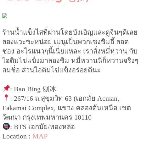
ร้านน้ำแข็งไสที่ผ่านโดยบังเอิญและดูจีนๆดีเลย
ลองแวะซะหน่อย เมนูเป็นพวกเซงซิมอี๊ ลอด
ช่อง อะไรแนวๆนี้เนี่ยแหละ เราสั่งหมี่หวาน กับ
ไอติมไข่แข็งมาลองชิม หมี่หวานนี่ก็หวานจริงๆ
สมชื่อ ส่วนไอติมไข่แข็งอร่อยดีนะ
: Bao Bing 刨冰
: 267/16 ถ.สุขุมวิท 63 (เอกมัย Acman,
Eakamai Complex, แขวง คลองตันเหนือ เขต
วัฒนา กรุงเทพมหานคร 10110
: BTS เอกมัย/ทองหล่อ
Location :
MAP