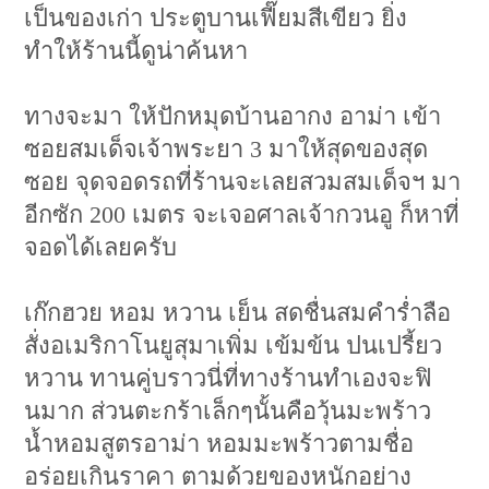
เป็นของเก่า ประตูบานเฟี๊ยมสีเขียว ยิ่ง
ทำให้ร้านนี้ดูน่าค้นหา
ทางจะมา ให้ปักหมุดบ้านอากง อาม่า เข้า
ซอยสมเด็จเจ้าพระยา 3 มาให้สุดของสุด
ซอย จุดจอดรถที่ร้านจะเลยสวมสมเด็จฯ มา
อีกซัก 200 เมตร จะเจอศาลเจ้ากวนอู ก็หาที่
จอดได้เลยครับ
เก๊กฮวย หอม หวาน เย็น สดชื่นสมคำร่ำลือ
สั่งอเมริกาโนยูสุมาเพิ่ม เข้มข้น ปนเปรี้ยว
หวาน ทานคู่บราวนี่ที่ทางร้านทำเองจะฟิ
นมาก ส่วนตะกร้าเล็กๆนั้นคือวุ้นมะพร้าว
น้ำหอมสูตรอาม่า หอมมะพร้าวตามชื่อ
อร่อยเกินราคา ตามด้วยของหนักอย่าง