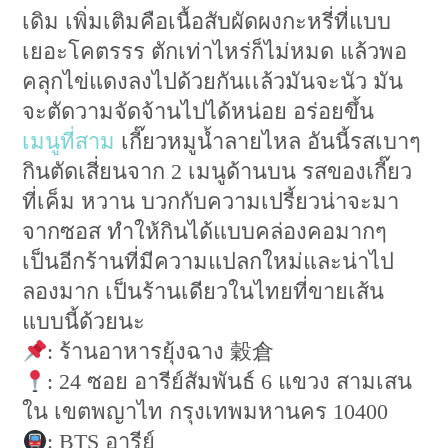
เดิม เพิ่มเติมคือเนื้อสับผัดผงกะหรี่ที่แบบ
เยอะโคตรรร ตักเท่าไหร่ก็ไม่หมด แล้วพอ
คลุกไข่แดงลงไปด้วยกันเเล้วมันจะนัว มัน
จะตัดวามจัดจ้านไปได้หน่อย อร่อยขึ้น
เมนูที่สาม
เกี๊ยวหมูน้ำลายไหล อันนี้รสเบาๆ
กินตัดเสี่ยนจาก 2 เมนูด้านบน รสของเกี๊ยว
ที่เค็ม หวาน บวกกับความเปรี้ยวน่าจะมา
จากซอส ทำให้กินได้แบบคล่องคอมากๆ
เป็นอีกร้านที่มีความแปลกใหม่และน่าไป
ลองมาก เป็นร้านเดียวในไทยที่ขายเส้น
แบบนี้ด้วยนะ
: ร้านอาหารยุ้งฉาง 穀倉
: 24 ซอย อารีย์สัมพันธ์ 6 แขวง สามเสน
ใน เขตพญาไท กรุงเทพมหานคร 10400
: BTS อารีย์