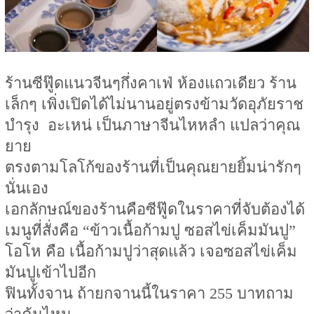
ร้านซีฟู๊ดแนวจีนๆกึ่งคาเฟ่ ห้องแถวเดียว ร้าน
เล็กๆ เพิ่งเปิดได้ไม่นานอยู่ตรงข้ามวัดอุภัยราช
บำรุง อะเหน่ เป็นภาษาจีนไหหลำ แปลว่าคุณ
ยาย
ตรงตามโลโก้ของร้านที่เป็นคุณยายยิ้มน่ารักๆ
นั่นเอง
เอกลักษณ์ของร้านคือซีฟู๊ดในราคาที่จับต้องได้
เมนูที่สั่งคือ “ข้าวเนื้อก้ามปู ซอสไข่เค็มมันปู”
โอโห คือ เนื้อก้ามปูว่าสุดแล้ว เจอซอสไข่เค็ม
มันปูเข้าไปอีก
ฟินทั้งจาน ถ้ายกจานนี้ในราคา 255 บาทถาม