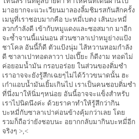
โทนสีร้านที่ดูสบายตา ทำให้คนที่เดินผ่านไป
มาอยากจะแวะเวียนมาลองลิ้มชิมรสกันสักครั้ง
เมนูที่เราชอบมากคือ บะหมี่เบตง เส้นบะหมี่
ลวกกำลังดี เข้ากับหมูแดงและซอสมาก มาอีก
จะซ้ำจานนี้แน่นอน ส่วนซาลาเปาหมูย่างแป้ง
ชาโคล อันนี้ก็ดี ตัวแป้งนุ่ม ไส้หวานหอมกำลัง
ดี ซาลาเปาทอดลาวา ปอเปี๊ยะ ก็ดีงาม ทอดไม่
ค่อยอมน้ำมัน กรอบอร่อย ในส่วนของติ่มซำ
เราอาจจะยังรู้สึกเฉยๆไม่ได้ว้าวขนาดนั้น ฮะ
เก๋าแอบน้ำมันเยิ้มเกินไป เราเป็นคนชอบติ่มซำ
ที่นึ่งมาให้นิ่มๆหน่อย อันนี้อาจจะแข็งสำหรับ
เราไปนิดนึงค่ะ ด้วยราคาทำให้รู้สึกว่ากิน
บะหมี่กับซาลาเปาค่อนข้างคุ้มกว่าเลย โดย
รวมก็ถือว่ายังชอบนะ อยากกลับมากินบะหมี่อีก
จริงๆ >,<