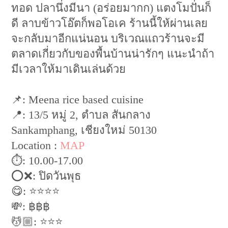
ทอด ปลานึ่งมีนา (อร่อยมากก) แตงโมปั่นก็
ดี ลาบข้าวโอ๊ตก็พอโอเค ร้านนี้ให้ผ่านเลย
จะกลับมาอีกแน่นอน บริเวณแถวร้านจะมี
ตลาดเกี่ยวกับของพื้นบ้านน่ารักๆ แนะนำถ้า
มีเวลาให้มาเดินเล่นด้วย
📌: Meena rice based cuisine
📍: 13/5 หมู่ 2, ตำบล สันกลาง
Sankamphang, เชียงใหม่ 50130
Location :
MAP
⏱: 10.00-17.00
⭕️❌: ปิดวันพุธ
😋: ⭐️⭐️⭐️⭐️
💸: ฿฿฿
💆🏼: ⭐️⭐️⭐️