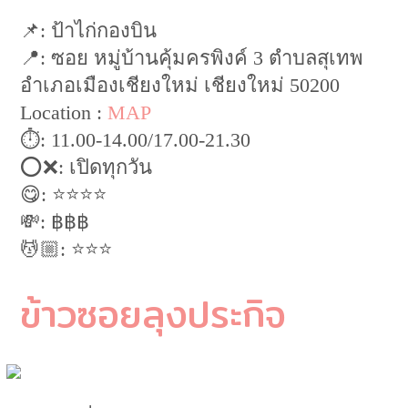
📌: ป้าไก่กองบิน
📍: ซอย หมู่บ้านคุ้มครพิงค์ 3 ตำบลสุเทพ
อำเภอเมืองเชียงใหม่ เชียงใหม่ 50200
Location :
MAP
⏱: 11.00-14.00/17.00-21.30
⭕️❌: เปิดทุกวัน
😋: ⭐️⭐️⭐️⭐️
💸: ฿฿฿
💆🏼: ⭐️⭐️⭐️
ข้าวซอยลุงประกิจ