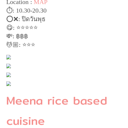
Location :
MAP
⏱: 10.30-20.30
⭕️❌: ปิดวันพุธ
😋: ⭐️⭐️⭐️⭐️⭐️
💸: ฿฿฿
💆🏼: ⭐️⭐️⭐️
Meena rice based
cuisine