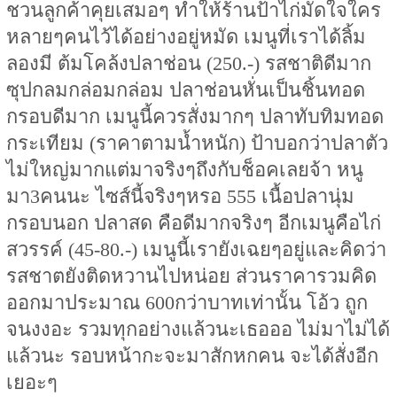
ชวนลูกค้าคุยเสมอๆ ทำให้ร้านป้าไก่มัดใจใคร
หลายๆคนไว้ได้อย่างอยู่หมัด เมนูที่เราได้ลิ้ม
ลองมี ต้มโคล้งปลาช่อน (250.-) รสชาติดีมาก
ซุปกลมกล่อมกล่อม ปลาช่อนหั่นเป็นชิ้นทอด
กรอบดีมาก เมนูนี้ควรสั่งมากๆ ปลาทับทิมทอด
กระเทียม (ราคาตามน้ำหนัก) ป้าบอกว่าปลาตัว
ไม่ใหญ่มากแต่มาจริงๆถึงกับช็อคเลยจ้า หนู
มา3คนนะ ไซส์นี้จริงๆหรอ 555 เนื้อปลานุ่ม
กรอบนอก ปลาสด คือดีมากจริงๆ อีกเมนูคือไก่
สวรรค์ (45-80.-) เมนูนี้เรายังเฉยๆอยู่และคิดว่า
รสชาตยังติดหวานไปหน่อย ส่วนราคารวมคิด
ออกมาประมาณ 600กว่าบาทเท่านั้น โอ้ว ถูก
จนงงอะ รวมทุกอย่างแล้วนะเธอออ ไม่มาไม่ได้
แล้วนะ รอบหน้ากะจะมาสักหกคน จะได้สั่งอีก
เยอะๆ