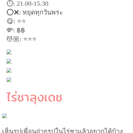
⏱: 21.00-15.30
⭕️❌: หยุดทุกวันพระ
😋: ⭐️⭐️
💸: ฿฿
💆🏼: ⭐️⭐️⭐️
ไร่ชาลุงเดช
เห็นรูปเพื่อนถ่ายรูปในไร่ชาแล้วอยากได้บ้าง