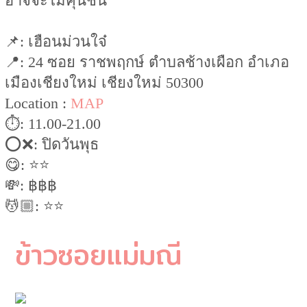
อาจจะไม่คุ้นชิน
📌: เฮือนม่วนใจ๋
📍: 24 ซอย ราชพฤกษ์ ตำบลช้างเผือก อำเภอ
เมืองเชียงใหม่ เชียงใหม่ 50300
Location :
MAP
⏱: 11.00-21.00
⭕️❌: ปิดวันพุธ
😋: ⭐️⭐️
💸: ฿฿฿
💆🏼: ⭐️⭐️
ข้าวซอยแม่มณี