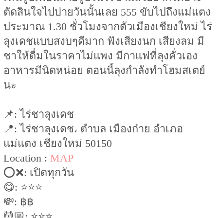
ตัดสินใจไปบ่ายวันนั้นเลย 555 ขับไปถึงแม่แตง
ประมาณ 1.30 ชั่วโมงจากตัวเมืองเชียงใหม่ ไร่
ลุงเดชแบบสงบๆดีมาก ฟังเสียงนก เสียงลม มี
ชาให้ดื่มในราคาไม่แพง มีกาแฟที่ลุงคั่วเอง
อาหารมีนิดหน่อย ตอนนี้ลุงกำลังทำโฮมสเตย์
นะ
📌: ไร่ชาลุงเดช
📍: ไร่ชาลุงเดช، ตำบล เมืองก๋าย อำเภอ
แม่แตง เชียงใหม่ 50150
Location :
MAP
⭕️❌: เปิดทุกวัน
😋: ⭐️⭐️⭐️
💸: ฿฿
💆🏼: ⭐️⭐️⭐️