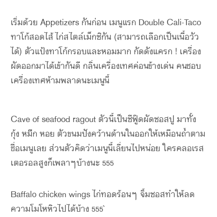
เริ่มด้วย Appetizers กันก่อน เมนูแรก Double Cali-Taco
ทาโก้สอดไส้ไก่สไตล์เม็กซิกัน (สามารถเลือกเป็นเนื้อวัว
ได้) ตัวแป้งทาโก้กรอบและหอมมาก กัดดังแครก ! เครื่อง
ผัดออกมาได้เข้ากันดี กลิ่นเครื่องเทศค่อนข้างเด่น คนชอบ
เครื่องเทศห้ามพลาดนะเมนูนี้
Cave of seafood ragout ตัวนี้เป็นซีฟู๊ดผัดซอสปู มาทั้ง
กุ้ง หมึก หอย ตัวขนมปังคว้านด้านในออกให้เหมือนถ้ำตาม
ชื่อเมนูเลย ส่วนตัวคิดว่าเมนูนี้เลี่ยนไปหน่อย ใครคลอเรส
เตอรอลสูงก็เพลาๆบ้างนะ 555
Baffalo chicken wings ไก่ทอดร้อนๆ จิ้มซอสทำให้ลด
ความโมโหหิวไปได้บ้าง 555`