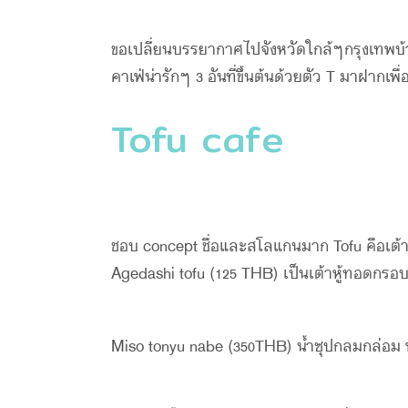
ขอเปลี่ยนบรรยากาศไปจังหวัดใกล้ๆกรุงเทพบ้าง ช่
คาเฟ่น่ารักๆ 3 อันที่ขึ้นต้นด้วยตัว T มาฝากเพ
Tofu cafe
ชอบ concept ชื่อและสโลแกนมาก Tofu คือเต้าหู
Agedashi tofu (125 THB) เป็นเต้าหู้ทอดกร
Miso tonyu nabe (350THB) น้ำซุปกลมกล่อม ห