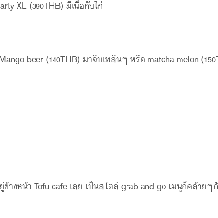
party XL (390THB) มีเนื้อกับไก่
ั่ง Mango beer (140THB) มาจิบเพลินๆ หรือ matcha melon (15
งอยู่ข้างหน้า Tofu cafe เลย เป็นสไตล์ grab and go เมนูก็คล้ายๆ