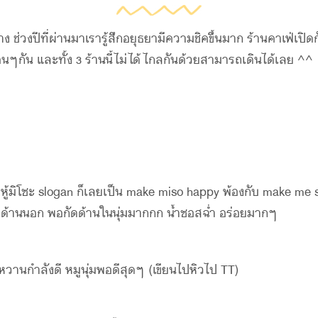
วงปีที่ผ่านมาเรารู้สึกอยุธยามีความชิคขึ้นมาก ร้านคาเฟ่เปิดกันเ
ื่อนๆกัน และทั้ง 3 ร้านนี้ไม่ได้ไกลกันด้วยสามารถเดินได้เลย ^^
้มิโซะ slogan ก็เลยเป็น make miso happy พ้องกับ make me so 
อบด้านนอก พอกัดด้านในนุ่มมากกก น้ำซอสฉ่ำ อร่อยมากๆ
วานกำลังดี หมูนุ่มพอดีสุดๆ (เขียนไปหิวไป TT)