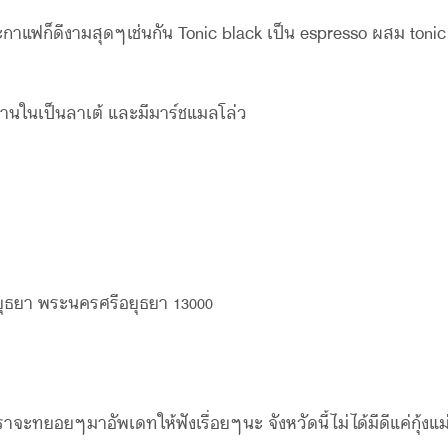
กาแฟก็ดีงามสุดๆเช่นกัน Tonic black เป็น espresso ผสม tonic
ด้านในเป็นลาเต้ และมีมาร์ชแมลโล่ว
ๆ
ยุธยา พระนครศรีอยุธยา 13000
ะทยอยๆมาอัพเดทให้ฟังเรื่อยๆนะ จังหวัดนี้ไม่ได้มีดีแค่กุ้งแม