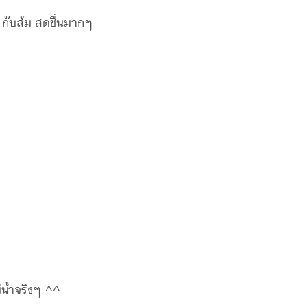
 กับส้ม สดชื่นมากๆ
่น้ำจริงๆ ^^