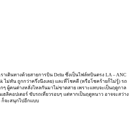
เราเดินทางด้วยสายการบิน Delta ซึ่งเป็นไฟล์ทบินตรง LA – ANC
ัน ถูกกว่าครึ่งนึงเลย) และที่โชคดี (หรือโชคร้ายก็ไม่รู้) รถ
่มากๆ ผู้คนต่างหลั่งไหลกันมาไม่ขาดสาย เพราะแทบจะเป็นฤดูกาล
ขึ้นเฮลิคอปเตอร์ ขับรถเที่ยวรอบๆ แต่หากเป็นฤดูหนาว อาจจะสว่าง
o ก็จะสนุกไปอีกแบบ