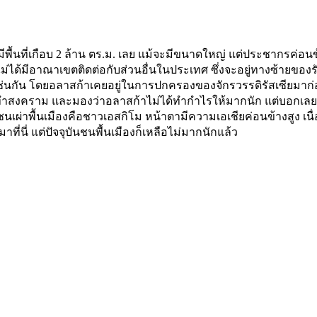
กา มีพื้นที่เกือบ 2 ล้าน ตร.ม. เลย แม้จะมีขนาดใหญ่ แต่ประชากรค่อ
ยวที่ไม่ได้มีอาณาเขตติดต่อกับส่วนอื่นในประเทศ ซึ่งจะอยู่ทางซ้
ช่นกัน โดยอลาสก้าเคยอยู่ในการปกครองของจักรวรรดิรัสเซียมาก่
น ทำสงคราม และมองว่าอลาสก้าไม่ได้ทำกำไรให้มากนัก แต่บอกเลยค
นเผ่าพื้นเมืองคือชาวเอสกิโม หน้าตามีความเอเชียค่อนข้างสูง เ
ี่นี่ แต่ปัจจุบันชนพื้นเมืองก็เหลือไม่มากนักแล้ว