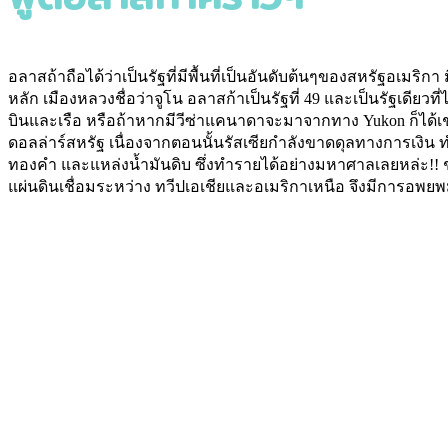
อลาสถ้าถือได้ว่าเป็นรัฐที่มีพื้นที่เป็นอันดับต้นๆของสหรัฐอเมริ
หลัก เมืองหลวงชื่อว่าจูโน อลาสก้าเป็นรัฐที่ 49 และเป็นรัฐเดี
บินและเรือ หรือถ้าหากมีวีซ่าแคนาดาจะมาจากทาง Yukon ก็ได้เ
ดอลล่าร์สหรัฐ เนื่องจากตอนนั้นรัสเซียกำลังขาดดุลทางการเงิ
ทองคำ และแหล่งน้ำมันดิบ ซึ่งทำรายได้อย่างมหาศาลเลยหล่ะ!! ช
แผ่นดินเชื่อมระหว่าง ทวีปเอเชียและอเมริกาเหนือ จึงมีการอพยพมาท