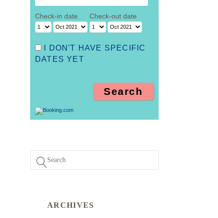
Check-in date
Check-out date
I DON'T HAVE SPECIFIC
DATES YET
ARCHIVES