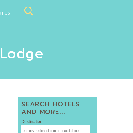
UT US
 Lodge
SEARCH HOTELS
AND MORE...
Destination