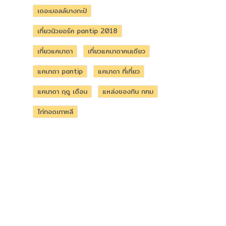
เดอะมอลล์บางกะปิ
เที่ยวนิวยอร์ค pantip 2018
เที่ยวแคนาดา
เที่ยวแคนาดาคนเดียว
แคนาดา pantip
แคนาดา ที่เที่ยว
แคนาดา ฤดู เดือน
แหล่งของกิน กทม
ไก่ทอดเกาหลี