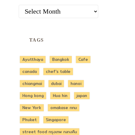
ARCHIVES
TAGS
Ayutthaya
Bangkok
Cafe
canada
chef's table
chiangmai
dubai
hanoi
Hong kong
Hua hin
japan
New York
omakase กทม
Phuket
Singapore
street food กรุงเทพ กลางคืน