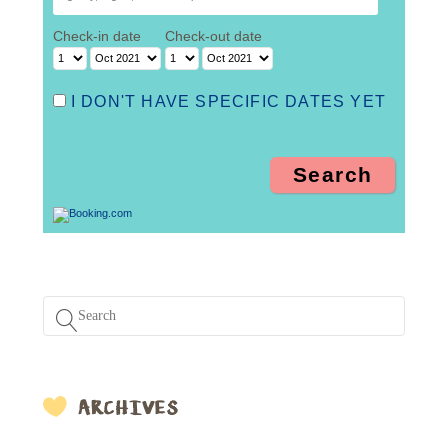
Check-in date
Check-out date
I DON'T HAVE SPECIFIC DATES YET
ARCHIVES