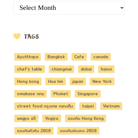
ARCHIVES
TAGS
Ayutthaya
Bangkok
Cafe
canada
chef's table
chiangmai
dubai
hanoi
Hong kong
Hua hin
japan
New York
omakase กทม
Phuket
Singapore
street food กรุงเทพ กลางคืน
taipei
Vietnam
wagyu a5
Yogiyo
ของกิน Hong Kong
ของกินหัวหิน 2018
ของกินฮ่องกง 2018