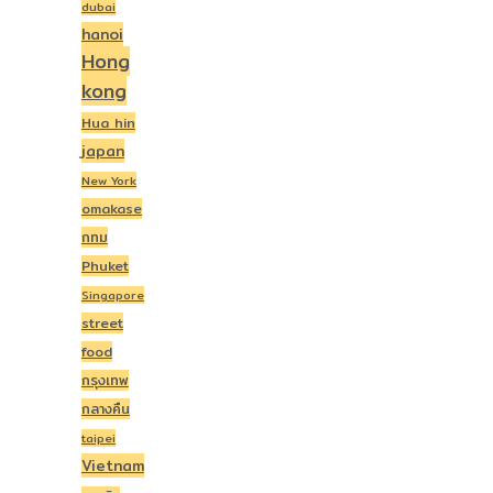
dubai
hanoi
Hong
kong
Hua hin
japan
New York
omakase
กทม
Phuket
Singapore
street
food
กรุงเทพ
กลางคืน
taipei
Vietnam