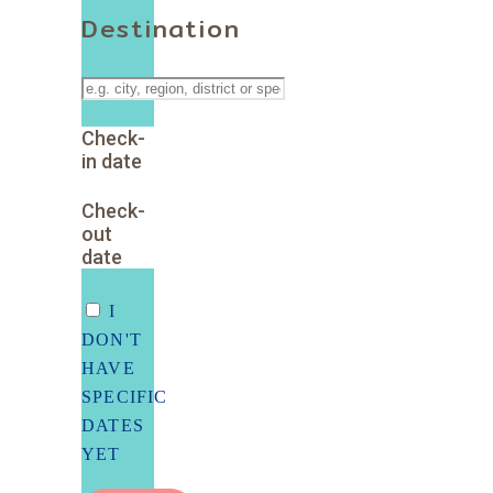
Destination
Check-
in date
Check-
out
date
I
DON'T
HAVE
SPECIFIC
DATES
YET