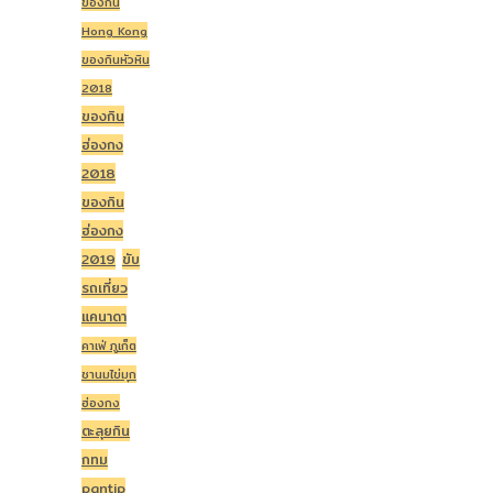
ของกิน
Hong Kong
ของกินหัวหิน
2018
ของกิน
ฮ่องกง
2018
ของกิน
ฮ่องกง
2019
ขับ
รถเที่ยว
แคนาดา
คาเฟ่ ภูเก็ต
ชานมไข่มุก
ฮ่องกง
ตะลุยกิน
กทม
pantip