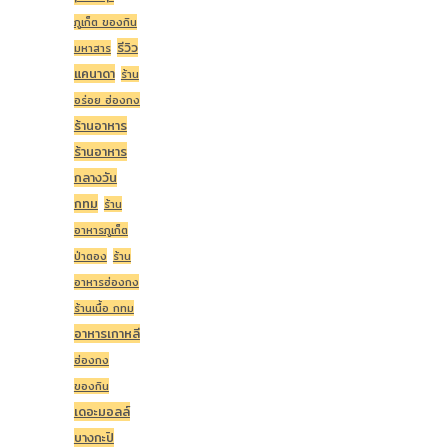
ภูเก็ต ของกิน
รีวิว
มหาสาร
แคนาดา
ร้าน
อร่อย ฮ่องกง
ร้านอาหาร
ร้านอาหาร
กลางวัน
กทม
ร้าน
อาหารภูเก็ต
ป่าตอง
ร้าน
อาหารฮ่องกง
ร้านเนื้อ กทม
อาหารเกาหลี
ฮ่องกง
ของกิน
เดอะมอลล์
บางกะปิ