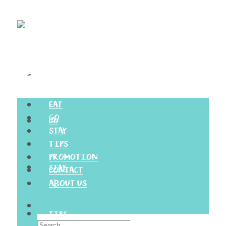
EAT
EAT
GO
GO
STAY
TIPS
PROMOTION
STAY
CONTACT
ABOUT US
TIPS