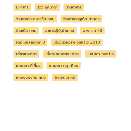
มหาสาร
รีวิว แคนาดา
ร้านอาหาร
ร้านอาหาร กลางวัน กทม
ร้านอาหารภูเก็ต ป่าตอง
ร้านเนื้อ กทม
อาหารญี่ปุ่นในกทม
อาหารเกาหลี
เดอะมอลล์บางกะปิ
เที่ยวนิวยอร์ค pantip 2018
เที่ยวแคนาดา
เที่ยวแคนาดาคนเดียว
แคนาดา pantip
แคนาดา ที่เที่ยว
แคนาดา ฤดู เดือน
แหล่งของกิน กทม
ไก่ทอดเกาหลี