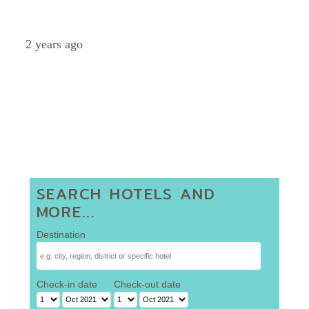
Petch
2 years ago
SEARCH HOTELS AND
MORE...
Destination
Check-in date
Check-out date