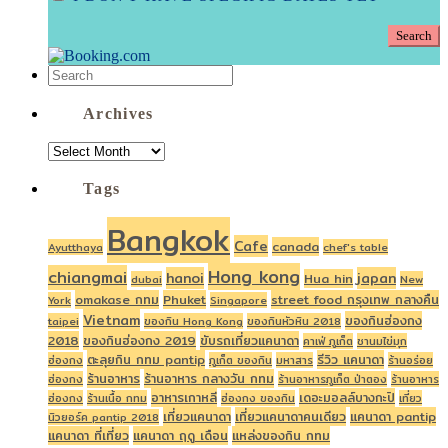
Archives
ARCHIVES
Tags
Bangkok
Cafe
canada
Ayutthaya
chef's table
Hong kong
chiangmai
hanoi
japan
Hua hin
dubai
New
omakase กทม
Phuket
street food กรุงเทพ กลางคืน
York
Singapore
Vietnam
ของกินฮ่องกง
taipei
ของกิน Hong Kong
ของกินหัวหิน 2018
2018
ของกินฮ่องกง 2019
ขับรถเที่ยวแคนาดา
คาเฟ่ ภูเก็ต
ชานมไข่มุก
ตะลุยกิน กทม pantip
รีวิว แคนาดา
ฮ่องกง
ภูเก็ต ของกิน
มหาสาร
ร้านอร่อย
ร้านอาหาร
ร้านอาหาร กลางวัน กทม
ฮ่องกง
ร้านอาหารภูเก็ต ป่าตอง
ร้านอาหาร
อาหารเกาหลี
เดอะมอลล์บางกะปิ
ฮ่องกง
ร้านเนื้อ กทม
ฮ่องกง ของกิน
เที่ยว
เที่ยวแคนาดา
เที่ยวแคนาดาคนเดียว
แคนาดา pantip
นิวยอร์ค pantip 2018
แคนาดา ที่เที่ยว
แคนาดา ฤดู เดือน
แหล่งของกิน กทม