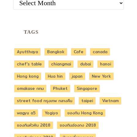
TAGS
Ayutthaya
Bangkok
Cafe
canada
chef's table
chiangmai
dubai
hanoi
Hong kong
Hua hin
japan
New York
omakase กทม
Phuket
Singapore
street food กรุงเทพ กลางคืน
taipei
Vietnam
wagyu a5
Yogiyo
ของกิน Hong Kong
ของกินหัวหิน 2018
ของกินฮ่องกง 2018