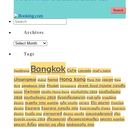
Archives
ARCHIVES
Tags
Bangkok
Cafe
canada
Ayutthaya
chef's table
Hong kong
chiangmai
hanoi
japan
Hua hin
dubai
New
omakase กทม
Phuket
street food กรุงเทพ กลางคืน
York
Singapore
Vietnam
ของกินฮ่องกง
taipei
ของกิน Hong Kong
ของกินหัวหิน 2018
2018
ของกินฮ่องกง 2019
ขับรถเที่ยวแคนาดา
คาเฟ่ ภูเก็ต
ชานมไข่มุก
ตะลุยกิน กทม pantip
รีวิว แคนาดา
ฮ่องกง
ภูเก็ต ของกิน
มหาสาร
ร้านอร่อย
ร้านอาหาร
ร้านอาหาร กลางวัน กทม
ฮ่องกง
ร้านอาหารภูเก็ต ป่าตอง
ร้านอาหาร
อาหารเกาหลี
เดอะมอลล์บางกะปิ
ฮ่องกง
ร้านเนื้อ กทม
ฮ่องกง ของกิน
เที่ยว
เที่ยวแคนาดา
เที่ยวแคนาดาคนเดียว
แคนาดา pantip
นิวยอร์ค pantip 2018
แคนาดา ที่เที่ยว
แคนาดา ฤดู เดือน
แหล่งของกิน กทม