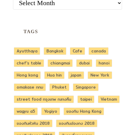
TAGS
Ayutthaya
Bangkok
Cafe
canada
chef's table
chiangmai
dubai
hanoi
Hong kong
Hua hin
japan
New York
omakase กทม
Phuket
Singapore
street food กรุงเทพ กลางคืน
taipei
Vietnam
wagyu a5
Yogiyo
ของกิน Hong Kong
ของกินหัวหิน 2018
ของกินฮ่องกง 2018