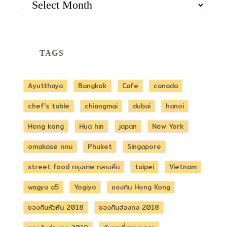
TAGS
Ayutthaya
Bangkok
Cafe
canada
chef's table
chiangmai
dubai
hanoi
Hong kong
Hua hin
japan
New York
omakase กทม
Phuket
Singapore
street food กรุงเทพ กลางคืน
taipei
Vietnam
wagyu a5
Yogiyo
ของกิน Hong Kong
ของกินหัวหิน 2018
ของกินฮ่องกง 2018