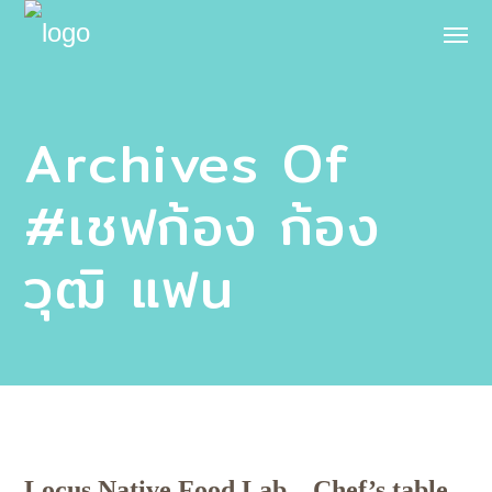
Archives Of
#เชฟก้อง ก้อง
วุฒิ แฟน
Locus Native Food Lab – Chef’s table