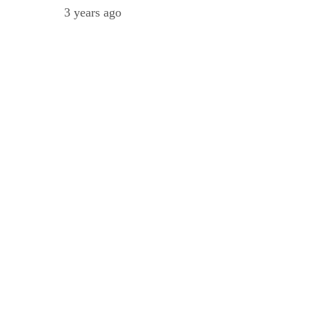
3 years ago