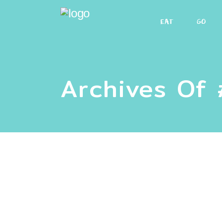
EAT
GO
Archives Of #