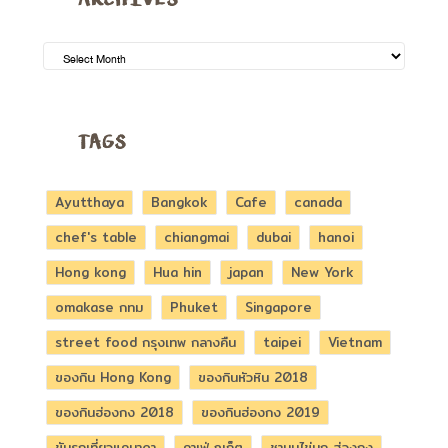
ARCHIVES
TAGS
Ayutthaya
Bangkok
Cafe
canada
chef's table
chiangmai
dubai
hanoi
Hong kong
Hua hin
japan
New York
omakase กทม
Phuket
Singapore
street food กรุงเทพ กลางคืน
taipei
Vietnam
ของกิน Hong Kong
ของกินหัวหิน 2018
ของกินฮ่องกง 2018
ของกินฮ่องกง 2019
ขับรถเที่ยวแคนาดา
คาเฟ่ ภูเก็ต
ชานมไข่มุก ฮ่องกง