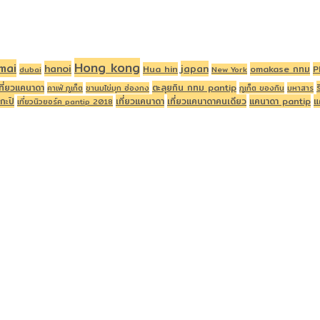
Hong kong
mai
hanoi
japan
Hua hin
omakase กทม
P
dubai
New York
ที่ยวแคนาดา
ตะลุยกิน กทม pantip
คาเฟ่ ภูเก็ต
ชานมไข่มุก ฮ่องกง
ภูเก็ต ของกิน
มหาสาร
กะปิ
เที่ยวแคนาดา
เที่ยวแคนาดาคนเดียว
แคนาดา pantip
แ
เที่ยวนิวยอร์ค pantip 2018