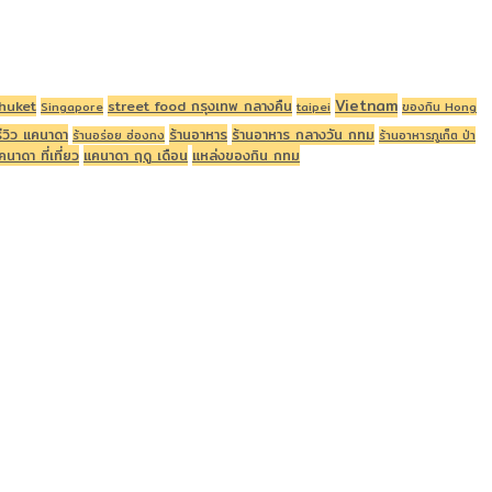
Vietnam
huket
street food กรุงเทพ กลางคืน
Singapore
taipei
ของกิน Hong
รีวิว แคนาดา
ร้านอาหาร
ร้านอาหาร กลางวัน กทม
ร้านอร่อย ฮ่องกง
ร้านอาหารภูเก็ต ป่า
คนาดา ที่เที่ยว
แคนาดา ฤดู เดือน
แหล่งของกิน กทม