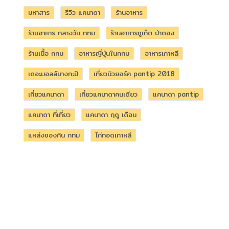
มหาสาร
รีวิว แคนาดา
ร้านอาหาร
ร้านอาหาร กลางวัน กทม
ร้านอาหารภูเก็ต ป่าตอง
ร้านเนื้อ กทม
อาหารญี่ปุ่นในกทม
อาหารเกาหลี
เดอะมอลล์บางกะปิ
เที่ยวนิวยอร์ค pantip 2018
เที่ยวแคนาดา
เที่ยวแคนาดาคนเดียว
แคนาดา pantip
แคนาดา ที่เที่ยว
แคนาดา ฤดู เดือน
แหล่งของกิน กทม
ไก่ทอดเกาหลี