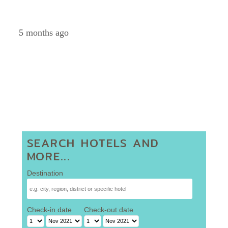
Petch
5 months ago
SEARCH HOTELS AND
MORE...
Destination
Check-in date
Check-out date