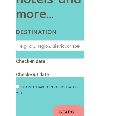
more...
DESTINATION
Check-in date
Check-out date
I DON'T HAVE SPECIFIC DATES
YET