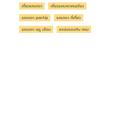
เที่ยวแคนาดา
เที่ยวแคนาดาคนเดียว
แคนาดา pantip
แคนาดา ที่เที่ยว
แคนาดา ฤดู เดือน
แหล่งของกิน กทม