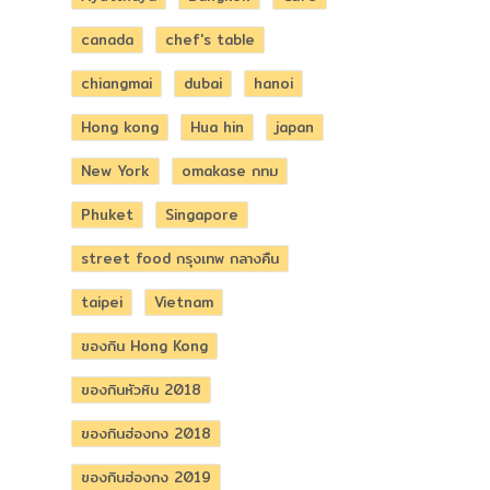
canada
chef's table
chiangmai
dubai
hanoi
Hong kong
Hua hin
japan
New York
omakase กทม
Phuket
Singapore
street food กรุงเทพ กลางคืน
taipei
Vietnam
ของกิน Hong Kong
ของกินหัวหิน 2018
ของกินฮ่องกง 2018
ของกินฮ่องกง 2019