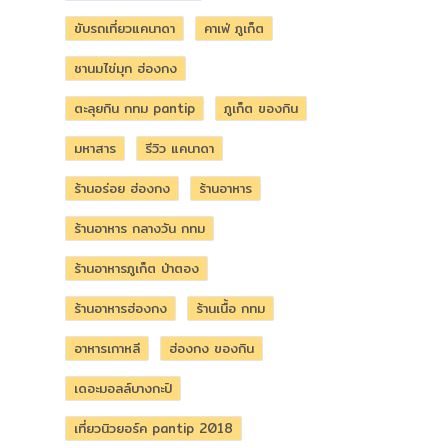
ขับรถเที่ยวแคนาดา
คาเฟ่ ภูเก็ต
ชานมไข่มุก ฮ่องกง
ตะลุยกิน กทม pantip
ภูเก็ต ของกิน
มหาสาร
รีวิว แคนาดา
ร้านอร่อย ฮ่องกง
ร้านอาหาร
ร้านอาหาร กลางวัน กทม
ร้านอาหารภูเก็ต ป่าตอง
ร้านอาหารฮ่องกง
ร้านเนื้อ กทม
อาหารเกาหลี
ฮ่องกง ของกิน
เดอะมอลล์บางกะปิ
เที่ยวนิวยอร์ค pantip 2018