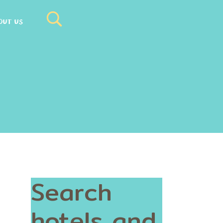
OUT US
Search
hotels and