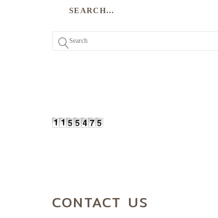
SEARCH…
CONTACT US