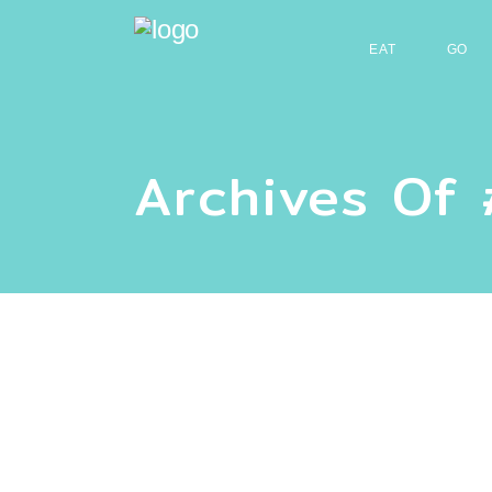
EAT
GO
Archives Of #