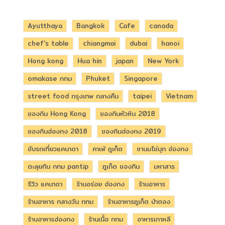
Ayutthaya
Bangkok
Cafe
canada
chef's table
chiangmai
dubai
hanoi
Hong kong
Hua hin
japan
New York
omakase กทม
Phuket
Singapore
street food กรุงเทพ กลางคืน
taipei
Vietnam
ของกิน Hong Kong
ของกินหัวหิน 2018
ของกินฮ่องกง 2018
ของกินฮ่องกง 2019
ขับรถเที่ยวแคนาดา
คาเฟ่ ภูเก็ต
ชานมไข่มุก ฮ่องกง
ตะลุยกิน กทม pantip
ภูเก็ต ของกิน
มหาสาร
รีวิว แคนาดา
ร้านอร่อย ฮ่องกง
ร้านอาหาร
ร้านอาหาร กลางวัน กทม
ร้านอาหารภูเก็ต ป่าตอง
ร้านอาหารฮ่องกง
ร้านเนื้อ กทม
อาหารเกาหลี