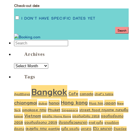
Check-out date
I DON'T HAVE SPECIFIC DATES YET
Archives
ARCHIVES
Tags
Bangkok
Cafe
canada
Ayutthaya
chef's table
Hong kong
chiangmai
hanoi
japan
Hua hin
dubai
New
omakase กทม
Phuket
street food กรุงเทพ กลางคืน
York
Singapore
Vietnam
ของกินฮ่องกง
taipei
ของกิน Hong Kong
ของกินหัวหิน 2018
2018
ของกินฮ่องกง 2019
ขับรถเที่ยวแคนาดา
คาเฟ่ ภูเก็ต
ชานมไข่มุก
ตะลุยกิน กทม pantip
รีวิว แคนาดา
ฮ่องกง
ภูเก็ต ของกิน
มหาสาร
ร้านอร่อย