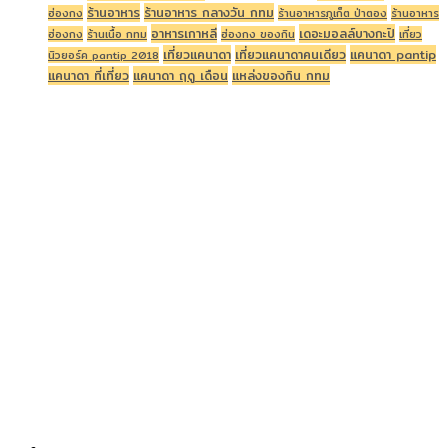
ร้านอาหาร
ร้านอาหาร กลางวัน กทม
ฮ่องกง
ร้านอาหารภูเก็ต ป่าตอง
ร้านอาหาร
อาหารเกาหลี
เดอะมอลล์บางกะปิ
ฮ่องกง
ร้านเนื้อ กทม
ฮ่องกง ของกิน
เที่ยว
เที่ยวแคนาดา
เที่ยวแคนาดาคนเดียว
แคนาดา pantip
นิวยอร์ค pantip 2018
แคนาดา ที่เที่ยว
แคนาดา ฤดู เดือน
แหล่งของกิน กทม