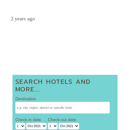
Petch
2 years ago
SEARCH HOTELS AND
MORE...
Destination
Check-in date
Check-out date