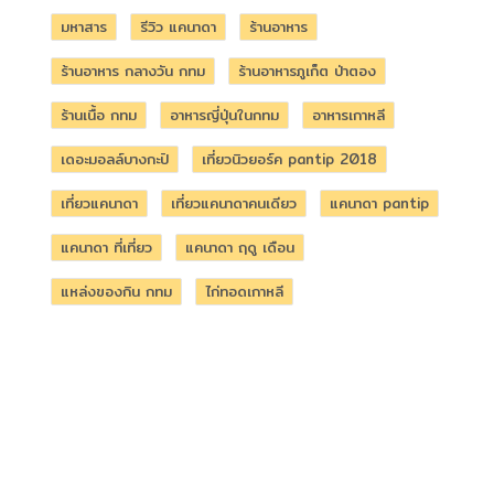
มหาสาร
รีวิว แคนาดา
ร้านอาหาร
ร้านอาหาร กลางวัน กทม
ร้านอาหารภูเก็ต ป่าตอง
ร้านเนื้อ กทม
อาหารญี่ปุ่นในกทม
อาหารเกาหลี
เดอะมอลล์บางกะปิ
เที่ยวนิวยอร์ค pantip 2018
เที่ยวแคนาดา
เที่ยวแคนาดาคนเดียว
แคนาดา pantip
แคนาดา ที่เที่ยว
แคนาดา ฤดู เดือน
แหล่งของกิน กทม
ไก่ทอดเกาหลี