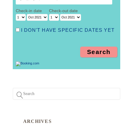
Check-in date
Check-out date
I DON'T HAVE SPECIFIC DATES YET
ARCHIVES