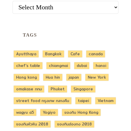
ARCHIVES
TAGS
Ayutthaya
Bangkok
Cafe
canada
chef's table
chiangmai
dubai
hanoi
Hong kong
Hua hin
japan
New York
omakase กทม
Phuket
Singapore
street food กรุงเทพ กลางคืน
taipei
Vietnam
wagyu a5
Yogiyo
ของกิน Hong Kong
ของกินหัวหิน 2018
ของกินฮ่องกง 2018