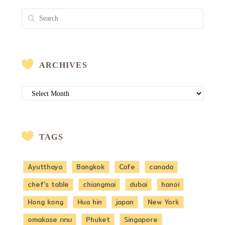
ARCHIVES
ARCHIVES
TAGS
Ayutthaya
Bangkok
Cafe
canada
chef's table
chiangmai
dubai
hanoi
Hong kong
Hua hin
japan
New York
omakase กทม
Phuket
Singapore