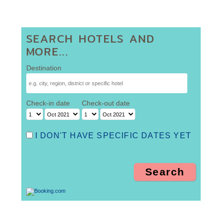
SEARCH HOTELS AND
MORE...
Destination
Check-in date
Check-out date
I DON'T HAVE SPECIFIC DATES YET