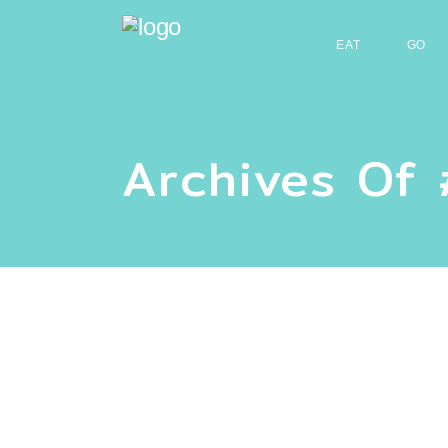
EAT
GO
Archives Of