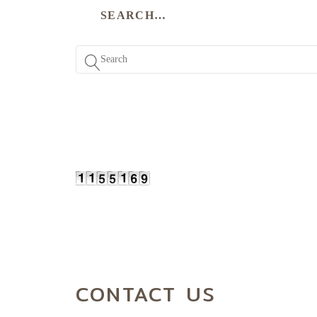
SEARCH…
CONTACT US