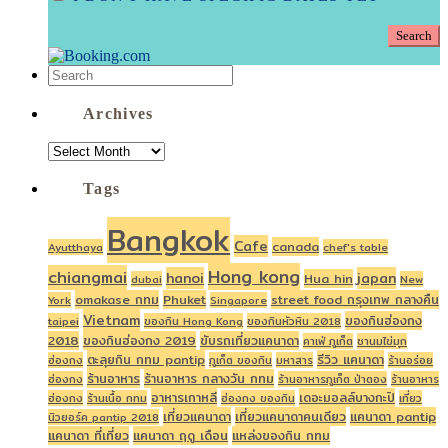
Archives
ARCHIVES
Tags
Bangkok
Cafe
canada
Ayutthaya
chef's table
Hong kong
chiangmai
hanoi
japan
Hua hin
dubai
New
omakase กทม
Phuket
street food กรุงเทพ กลางคืน
York
Singapore
Vietnam
ของกินฮ่องกง
taipei
ของกิน Hong Kong
ของกินหัวหิน 2018
2018
ของกินฮ่องกง 2019
ขับรถเที่ยวแคนาดา
คาเฟ่ ภูเก็ต
ชานมไข่มุก
ตะลุยกิน กทม pantip
รีวิว แคนาดา
ฮ่องกง
ภูเก็ต ของกิน
มหาสาร
ร้านอร่อย
ร้านอาหาร
ร้านอาหาร กลางวัน กทม
ฮ่องกง
ร้านอาหารภูเก็ต ป่าตอง
ร้านอาหาร
อาหารเกาหลี
เดอะมอลล์บางกะปิ
ฮ่องกง
ร้านเนื้อ กทม
ฮ่องกง ของกิน
เที่ยว
เที่ยวแคนาดา
เที่ยวแคนาดาคนเดียว
แคนาดา pantip
นิวยอร์ค pantip 2018
แคนาดา ที่เที่ยว
แคนาดา ฤดู เดือน
แหล่งของกิน กทม