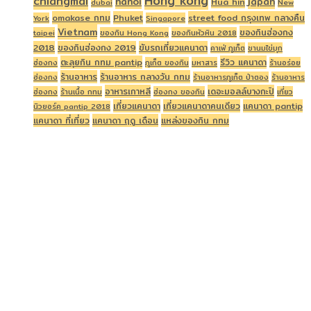
Hong kong
chiangmai
hanoi
japan
Hua hin
dubai
New
omakase กทม
Phuket
street food กรุงเทพ กลางคืน
York
Singapore
Vietnam
ของกินฮ่องกง
taipei
ของกิน Hong Kong
ของกินหัวหิน 2018
2018
ของกินฮ่องกง 2019
ขับรถเที่ยวแคนาดา
คาเฟ่ ภูเก็ต
ชานมไข่มุก
ตะลุยกิน กทม pantip
รีวิว แคนาดา
ฮ่องกง
ภูเก็ต ของกิน
มหาสาร
ร้านอร่อย
ร้านอาหาร
ร้านอาหาร กลางวัน กทม
ฮ่องกง
ร้านอาหารภูเก็ต ป่าตอง
ร้านอาหาร
อาหารเกาหลี
เดอะมอลล์บางกะปิ
ฮ่องกง
ร้านเนื้อ กทม
ฮ่องกง ของกิน
เที่ยว
เที่ยวแคนาดา
เที่ยวแคนาดาคนเดียว
แคนาดา pantip
นิวยอร์ค pantip 2018
แคนาดา ที่เที่ยว
แคนาดา ฤดู เดือน
แหล่งของกิน กทม