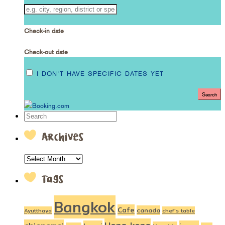
Check-in date
Check-out date
I DON'T HAVE SPECIFIC DATES YET
Archives
ARCHIVES
Tags
Bangkok
Cafe
canada
Ayutthaya
chef's table