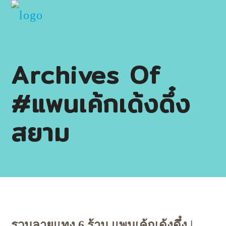
Archives Of
#แพนเค้กเด้งดึ๋ง
สยาม
รวมลายแทง 6 ร้าน แพนเค้กเด้งดึ๋ง | ​