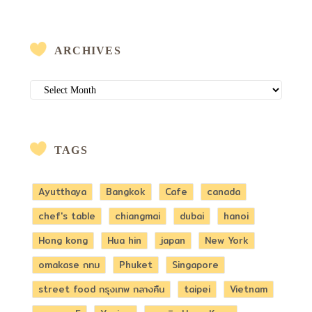
ARCHIVES
ARCHIVES
TAGS
Ayutthaya
Bangkok
Cafe
canada
chef's table
chiangmai
dubai
hanoi
Hong kong
Hua hin
japan
New York
omakase กทม
Phuket
Singapore
street food กรุงเทพ กลางคืน
taipei
Vietnam