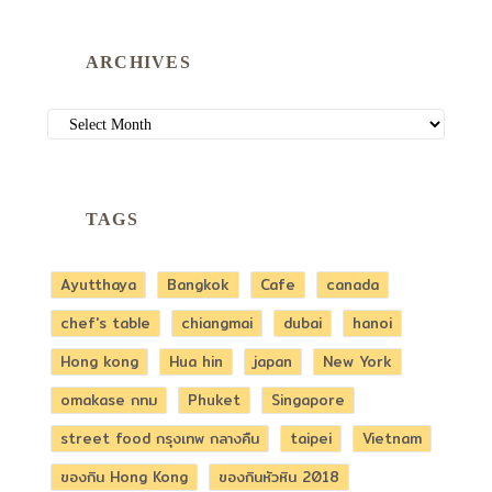
ARCHIVES
ARCHIVES
TAGS
Ayutthaya
Bangkok
Cafe
canada
chef's table
chiangmai
dubai
hanoi
Hong kong
Hua hin
japan
New York
omakase กทม
Phuket
Singapore
street food กรุงเทพ กลางคืน
taipei
Vietnam
ของกิน Hong Kong
ของกินหัวหิน 2018