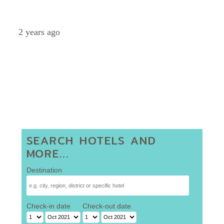
Eye
2 years ago
SEARCH HOTELS AND
MORE...
Destination
Check-in date
Check-out date