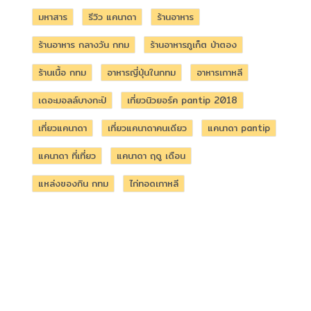
มหาสาร
รีวิว แคนาดา
ร้านอาหาร
ร้านอาหาร กลางวัน กทม
ร้านอาหารภูเก็ต ป่าตอง
ร้านเนื้อ กทม
อาหารญี่ปุ่นในกทม
อาหารเกาหลี
เดอะมอลล์บางกะปิ
เที่ยวนิวยอร์ค pantip 2018
เที่ยวแคนาดา
เที่ยวแคนาดาคนเดียว
แคนาดา pantip
แคนาดา ที่เที่ยว
แคนาดา ฤดู เดือน
แหล่งของกิน กทม
ไก่ทอดเกาหลี