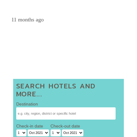
Petch
11 months ago
SEARCH HOTELS AND
MORE...
Destination
Check-in date
Check-out date