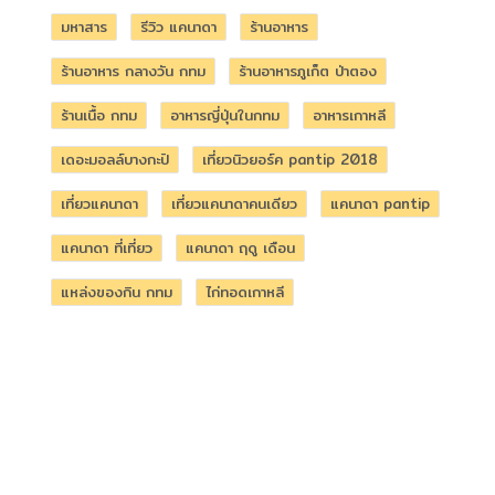
มหาสาร
รีวิว แคนาดา
ร้านอาหาร
ร้านอาหาร กลางวัน กทม
ร้านอาหารภูเก็ต ป่าตอง
ร้านเนื้อ กทม
อาหารญี่ปุ่นในกทม
อาหารเกาหลี
เดอะมอลล์บางกะปิ
เที่ยวนิวยอร์ค pantip 2018
เที่ยวแคนาดา
เที่ยวแคนาดาคนเดียว
แคนาดา pantip
แคนาดา ที่เที่ยว
แคนาดา ฤดู เดือน
แหล่งของกิน กทม
ไก่ทอดเกาหลี