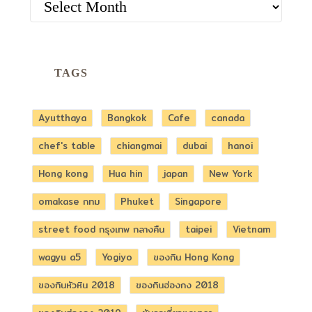
TAGS
Ayutthaya
Bangkok
Cafe
canada
chef's table
chiangmai
dubai
hanoi
Hong kong
Hua hin
japan
New York
omakase กทม
Phuket
Singapore
street food กรุงเทพ กลางคืน
taipei
Vietnam
wagyu a5
Yogiyo
ของกิน Hong Kong
ของกินหัวหิน 2018
ของกินฮ่องกง 2018