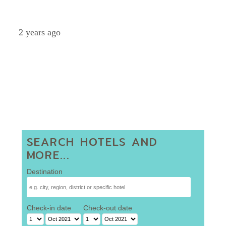
Eye
2 years ago
SEARCH HOTELS AND
MORE...
Destination
Check-in date
Check-out date