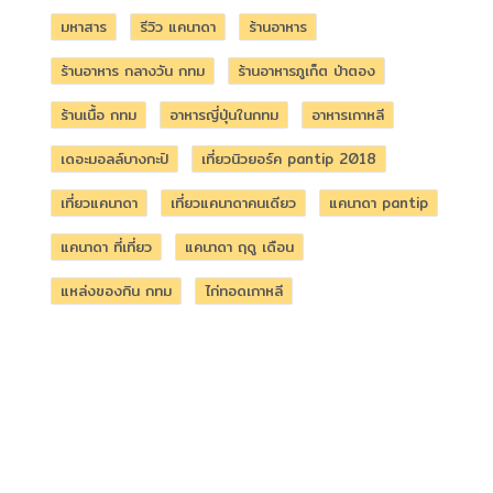
มหาสาร
รีวิว แคนาดา
ร้านอาหาร
ร้านอาหาร กลางวัน กทม
ร้านอาหารภูเก็ต ป่าตอง
ร้านเนื้อ กทม
อาหารญี่ปุ่นในกทม
อาหารเกาหลี
เดอะมอลล์บางกะปิ
เที่ยวนิวยอร์ค pantip 2018
เที่ยวแคนาดา
เที่ยวแคนาดาคนเดียว
แคนาดา pantip
แคนาดา ที่เที่ยว
แคนาดา ฤดู เดือน
แหล่งของกิน กทม
ไก่ทอดเกาหลี