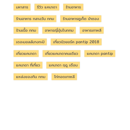
มหาสาร
รีวิว แคนาดา
ร้านอาหาร
ร้านอาหาร กลางวัน กทม
ร้านอาหารภูเก็ต ป่าตอง
ร้านเนื้อ กทม
อาหารญี่ปุ่นในกทม
อาหารเกาหลี
เดอะมอลล์บางกะปิ
เที่ยวนิวยอร์ค pantip 2018
เที่ยวแคนาดา
เที่ยวแคนาดาคนเดียว
แคนาดา pantip
แคนาดา ที่เที่ยว
แคนาดา ฤดู เดือน
แหล่งของกิน กทม
ไก่ทอดเกาหลี