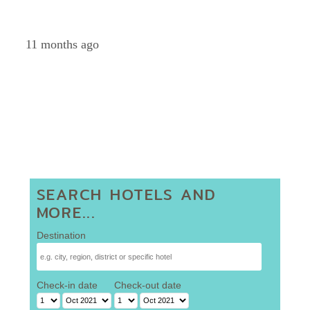
Petch
11 months ago
SEARCH HOTELS AND
MORE...
Destination
Check-in date
Check-out date