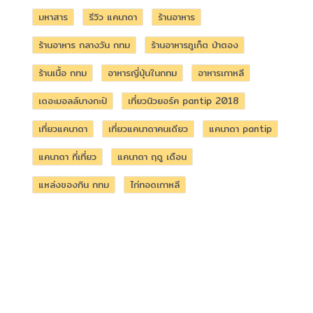
มหาสาร
รีวิว แคนาดา
ร้านอาหาร
ร้านอาหาร กลางวัน กทม
ร้านอาหารภูเก็ต ป่าตอง
ร้านเนื้อ กทม
อาหารญี่ปุ่นในกทม
อาหารเกาหลี
เดอะมอลล์บางกะปิ
เที่ยวนิวยอร์ค pantip 2018
เที่ยวแคนาดา
เที่ยวแคนาดาคนเดียว
แคนาดา pantip
แคนาดา ที่เที่ยว
แคนาดา ฤดู เดือน
แหล่งของกิน กทม
ไก่ทอดเกาหลี