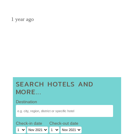
Eye
1 year ago
SEARCH HOTELS AND
MORE...
Destination
Check-in date
Check-out date