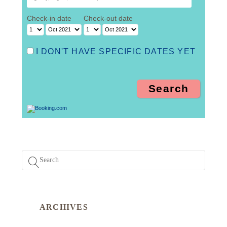
Check-in date
Check-out date
I DON'T HAVE SPECIFIC DATES YET
ARCHIVES