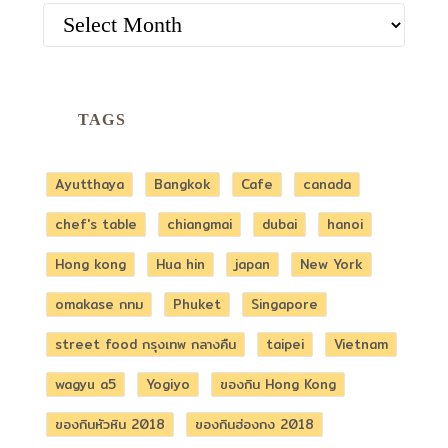
ARCHIVES
TAGS
Ayutthaya
Bangkok
Cafe
canada
chef's table
chiangmai
dubai
hanoi
Hong kong
Hua hin
japan
New York
omakase กทม
Phuket
Singapore
street food กรุงเทพ กลางคืน
taipei
Vietnam
wagyu a5
Yogiyo
ของกิน Hong Kong
ของกินหัวหิน 2018
ของกินฮ่องกง 2018