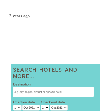
Petch
3 years ago
SEARCH HOTELS AND
MORE...
Destination
Check-in date
Check-out date