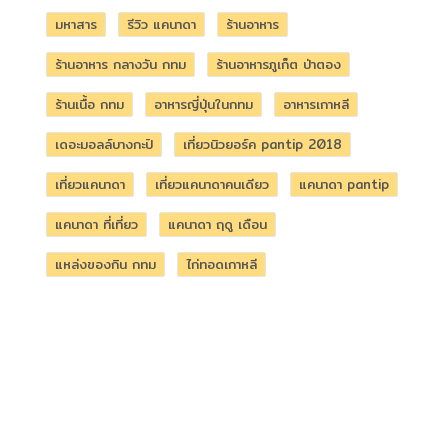
มหาสาร
รีวิว แคนาดา
ร้านอาหาร
ร้านอาหาร กลางวัน กทม
ร้านอาหารภูเก็ต ป่าตอง
ร้านเนื้อ กทม
อาหารญี่ปุ่นในกทม
อาหารเกาหลี
เดอะมอลล์บางกะปิ
เที่ยวนิวยอร์ค pantip 2018
เที่ยวแคนาดา
เที่ยวแคนาดาคนเดียว
แคนาดา pantip
แคนาดา ที่เที่ยว
แคนาดา ฤดู เดือน
แหล่งของกิน กทม
ไก่ทอดเกาหลี